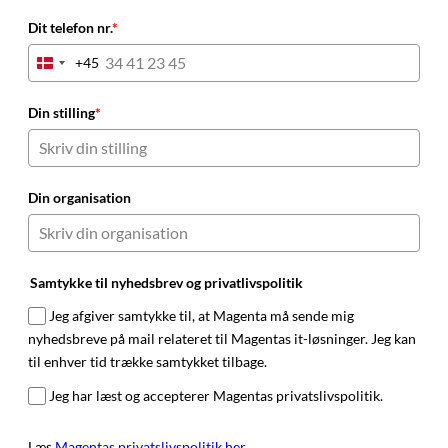
Dit telefon nr.
*
+45
Denmark
+45
Din stilling
*
Din organisation
Samtykke til nyhedsbrev og privatlivspolitik
Jeg afgiver samtykke til, at Magenta må sende mig
nyhedsbreve på mail relateret til Magentas it-løsninger. Jeg kan
til enhver tid trække samtykket tilbage.
Jeg har læst og accepterer Magentas privatslivspolitik.
Læs
Magentas privatslivspolitik her