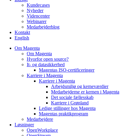
Kundecases
Nyheder
Videncenter
Webinarer
Medarbejderblog
Kontakt
English
Om Magenta
Om Magenta
Hvorfor open source?
It- og datasikkerhed
Magentas ISO-certificeringer
Karriere i Magenta
Karriere i Magenta
Arbejdsmiljø og kerneværdier
Medarbejderne er kernen i Magenta
Det sociale fællesskab
Karriere i Grønland
Ledige stillinger hos Magenta​
Magentas praktikprogram
Medarbejdere
Løsninger
OpenWorkplace
OpenStream