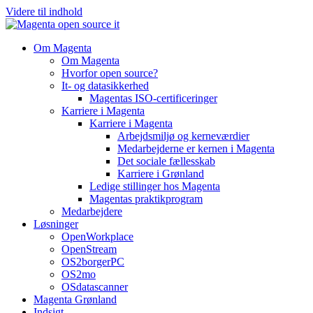
Videre til indhold
Om Magenta
Om Magenta
Hvorfor open source?
It- og datasikkerhed
Magentas ISO-certificeringer
Karriere i Magenta
Karriere i Magenta
Arbejdsmiljø og kerneværdier
Medarbejderne er kernen i Magenta
Det sociale fællesskab
Karriere i Grønland
Ledige stillinger hos Magenta​
Magentas praktikprogram
Medarbejdere
Løsninger
OpenWorkplace
OpenStream
OS2borgerPC
OS2mo
OSdatascanner
Magenta Grønland
Indsigt