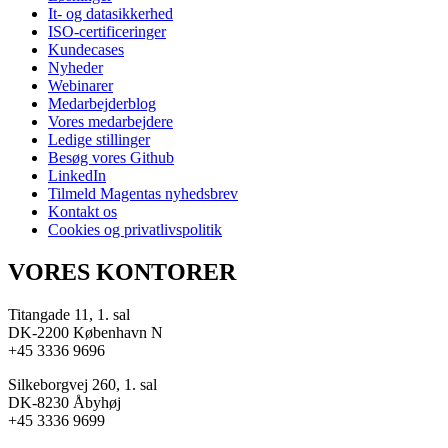
It- og datasikkerhed
ISO-certificeringer
Kundecases
Nyheder
Webinarer
Medarbejderblog
Vores medarbejdere
Ledige stillinger
Besøg vores Github
LinkedIn
Tilmeld Magentas nyhedsbrev
Kontakt os
Cookies og privatlivspolitik
VORES KONTORER
Titangade 11, 1. sal
DK-2200 København N
+45 3336 9696
Silkeborgvej 260, 1. sal
DK-8230 Åbyhøj
+45 3336 9699