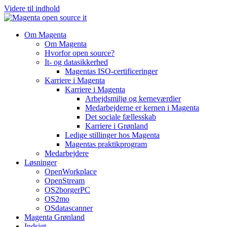
Videre til indhold
Om Magenta
Om Magenta
Hvorfor open source?
It- og datasikkerhed
Magentas ISO-certificeringer
Karriere i Magenta
Karriere i Magenta
Arbejdsmiljø og kerneværdier
Medarbejderne er kernen i Magenta
Det sociale fællesskab
Karriere i Grønland
Ledige stillinger hos Magenta​
Magentas praktikprogram
Medarbejdere
Løsninger
OpenWorkplace
OpenStream
OS2borgerPC
OS2mo
OSdatascanner
Magenta Grønland
Indsigt