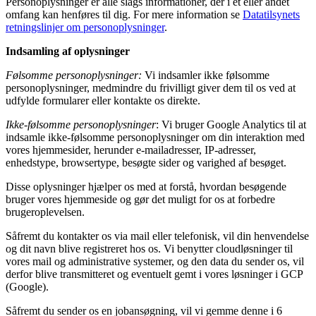
Personoplysninger er alle slags informationer, der i et eller andet
omfang kan henføres til dig. For mere information se
Datatilsynets
retningslinjer om personoplysninger
.
Indsamling af oplysninger
Følsomme personoplysninger:
Vi indsamler ikke følsomme
personoplysninger, medmindre du frivilligt giver dem til os ved at
udfylde formularer eller kontakte os direkte.
Ikke-følsomme personoplysninger
: Vi bruger Google Analytics til at
indsamle ikke-følsomme personoplysninger om din interaktion med
vores hjemmesider, herunder e-mailadresser, IP-adresser,
enhedstype, browsertype, besøgte sider og varighed af besøget.
Disse oplysninger hjælper os med at forstå, hvordan besøgende
bruger vores hjemmeside og gør det muligt for os at forbedre
brugeroplevelsen.
Såfremt du kontakter os via mail eller telefonisk, vil din henvendelse
og dit navn blive registreret hos os. Vi benytter cloudløsninger til
vores mail og administrative systemer, og den data du sender os, vil
derfor blive transmitteret og eventuelt gemt i vores løsninger i GCP
(Google).
Såfremt du sender os en jobansøgning, vil vi gemme denne i 6