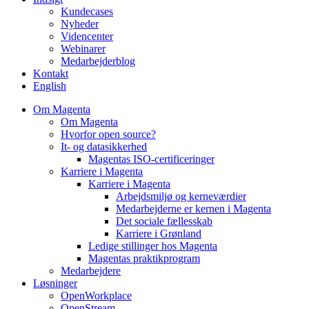
Kundecases
Nyheder
Videncenter
Webinarer
Medarbejderblog
Kontakt
English
Om Magenta
Om Magenta
Hvorfor open source?
It- og datasikkerhed
Magentas ISO-certificeringer
Karriere i Magenta
Karriere i Magenta
Arbejdsmiljø og kerneværdier
Medarbejderne er kernen i Magenta
Det sociale fællesskab
Karriere i Grønland
Ledige stillinger hos Magenta​
Magentas praktikprogram
Medarbejdere
Løsninger
OpenWorkplace
OpenStream