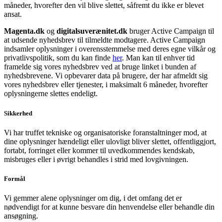
måneder, hvorefter den vil blive slettet, såfremt du ikke er blevet
ansat.
Magenta.dk
og
digitalsuverænitet.dk
bruger Active Campaign til
at udsende nyhedsbrev til tilmeldte modtagere. Active Campaign
indsamler oplysninger i overensstemmelse med deres egne vilkår og
privatlivspolitik, som du kan finde
her
. Man kan til enhver tid
framelde sig vores nyhedsbrev ved at bruge linket i bunden af
nyhedsbrevene. Vi opbevarer data på brugere, der har afmeldt sig
vores nyhedsbrev eller tjenester, i maksimalt 6 måneder, hvorefter
oplysningerne slettes endeligt.
Sikkerhed
Vi har truffet tekniske og organisatoriske foranstaltninger mod, at
dine oplysninger hændeligt eller ulovligt bliver slettet, offentliggjort,
fortabt, forringet eller kommer til uvedkommendes kendskab,
misbruges eller i øvrigt behandles i strid med lovgivningen.
Formål
Vi gemmer alene oplysninger om dig, i det omfang det er
nødvendigt for at kunne besvare din henvendelse eller behandle din
ansøgning.