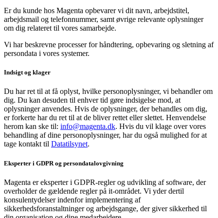
Er du kunde hos Magenta opbevarer vi dit navn, arbejdstitel,
arbejdsmail og telefonnummer, samt øvrige relevante oplysninger
om dig relateret til vores samarbejde.
Vi har beskrevne processer for håndtering, opbevaring og sletning af
persondata i vores systemer.
Indsigt og klager
Du har ret til at få oplyst, hvilke personoplysninger, vi behandler om
dig. Du kan desuden til enhver tid gøre indsigelse mod, at
oplysninger anvendes. Hvis de oplysninger, der behandles om dig,
er forkerte har du ret til at de bliver rettet eller slettet. Henvendelse
herom kan ske til:
info@magenta.dk
. Hvis du vil klage over vores
behandling af dine personoplysninger, har du også mulighed for at
tage kontakt til
Datatilsynet
.
Eksperter i GDPR og persondatalovgivning
Magenta er eksperter i GDPR-regler og udvikling af software, der
overholder de gældende regler på it-området. Vi yder dertil
konsulentydelser indenfor implementering af
sikkerhedsforanstaltninger og arbejdsgange, der giver sikkerhed til
din organisation og dine medarbejdere.