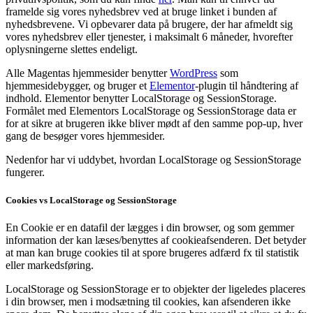
framelde sig vores nyhedsbrev ved at bruge linket i bunden af
nyhedsbrevene. Vi opbevarer data på brugere, der har afmeldt sig
vores nyhedsbrev eller tjenester, i maksimalt 6 måneder, hvorefter
oplysningerne slettes endeligt.
Alle Magentas hjemmesider benytter
WordPress
som
hjemmesidebygger, og bruger et
Elementor
-plugin til håndtering af
indhold. Elementor benytter LocalStorage og SessionStorage.
Formålet med Elementors LocalStorage og SessionStorage data er
for at sikre at brugeren ikke bliver mødt af den samme pop-up, hver
gang de besøger vores hjemmesider.
Nedenfor har vi uddybet, hvordan LocalStorage og SessionStorage
fungerer.
Cookies vs LocalStorage og SessionStorage
En Cookie er en datafil der lægges i din browser, og som gemmer
information der kan læses/benyttes af cookieafsenderen. Det betyder
at man kan bruge cookies til at spore brugeres adfærd fx til statistik
eller markedsføring.
LocalStorage og SessionStorage er to objekter der ligeledes placeres
i din browser, men i modsætning til cookies, kan afsenderen ikke