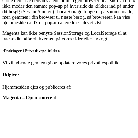
spore dem. De benyttes alene af din egen browser til at sikre at du fx
ikke møder den samme pop-up på hver side du klikker ind på under
dit besøg (SessionStorage). LocalStorage fungerer på samme måde,
men gemmes i din browser til næste besøg, så browseren kan vise
hjemmesiden at fx en pop-up allerede er blevet vist.
Magenta kan ikke benytte SessionStorage og LocalStorage til at
tracke din adfærd, hverken på vores sider eller i øvrigt.
Ændringer i Privatlivspolitikken
Vi vil løbende gennemgå og opdatere vores privatlivspolitik.
Udgiver
Hjemmesiden ejes og publiceres af:
Magenta – Open source it