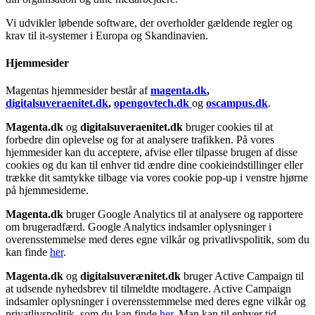
Vi udvikler løbende software, der overholder gældende regler og
krav til it-systemer i Europa og Skandinavien.
Hjemmesider
Magentas hjemmesider består af
magenta.dk
,
digitalsuveraenitet.dk
,
opengovtech.dk
og
oscampus.dk
.
Magenta.dk
og
digitalsuveraenitet.dk
bruger cookies til at
forbedre din oplevelse og for at analysere trafikken. På vores
hjemmesider kan du acceptere, afvise eller tilpasse brugen af disse
cookies og du kan til enhver tid ændre dine cookieindstillinger eller
trække dit samtykke tilbage via vores cookie pop-up i venstre hjørne
på hjemmesiderne.
Magenta.dk
bruger Google Analytics til at analysere og rapportere
om brugeradfærd. Google Analytics indsamler oplysninger i
overensstemmelse med deres egne vilkår og privatlivspolitik, som du
kan finde
her
.
Magenta.dk
og
digitalsuverænitet.dk
bruger Active Campaign til
at udsende nyhedsbrev til tilmeldte modtagere. Active Campaign
indsamler oplysninger i overensstemmelse med deres egne vilkår og
privatlivspolitik, som du kan finde
her
. Man kan til enhver tid