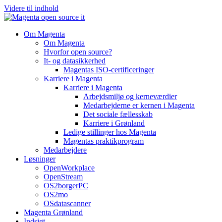
Videre til indhold
Om Magenta
Om Magenta
Hvorfor open source?
It- og datasikkerhed
Magentas ISO-certificeringer
Karriere i Magenta
Karriere i Magenta
Arbejdsmiljø og kerneværdier
Medarbejderne er kernen i Magenta
Det sociale fællesskab
Karriere i Grønland
Ledige stillinger hos Magenta​
Magentas praktikprogram
Medarbejdere
Løsninger
OpenWorkplace
OpenStream
OS2borgerPC
OS2mo
OSdatascanner
Magenta Grønland
Indsigt