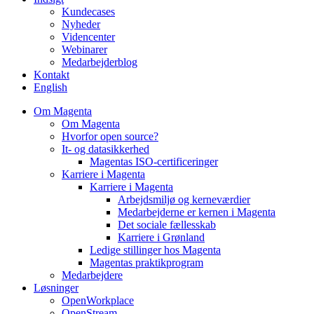
Kundecases
Nyheder
Videncenter
Webinarer
Medarbejderblog
Kontakt
English
Om Magenta
Om Magenta
Hvorfor open source?
It- og datasikkerhed
Magentas ISO-certificeringer
Karriere i Magenta
Karriere i Magenta
Arbejdsmiljø og kerneværdier
Medarbejderne er kernen i Magenta
Det sociale fællesskab
Karriere i Grønland
Ledige stillinger hos Magenta​
Magentas praktikprogram
Medarbejdere
Løsninger
OpenWorkplace
OpenStream