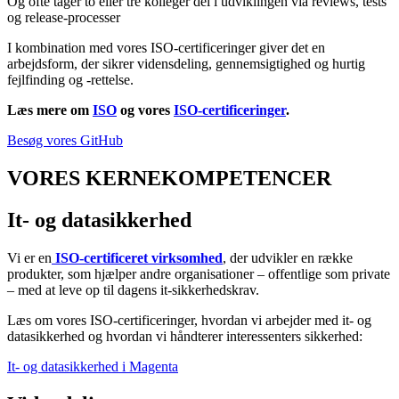
Og ofte tager to eller tre kolleger del i udviklingen via reviews, tests
og release-processer
I kombination med vores ISO-certificeringer giver det en
arbejdsform, der sikrer vidensdeling, gennemsigtighed og hurtig
fejlfinding og -rettelse.
Læs mere om
ISO
og vores
ISO-certificeringer
.
Besøg vores GitHub
VORES KERNEKOMPETENCER
It- og datasikkerhed
Vi er en
ISO-certificeret virksomhed
, der udvikler en række
produkter, som hjælper andre organisationer – offentlige som private
– med at leve op til dagens it-sikkerhedskrav.
Læs om vores ISO-certificeringer, hvordan vi arbejder med it- og
datasikkerhed og hvordan vi håndterer interessenters sikkerhed:
It- og datasikkerhed i Magenta