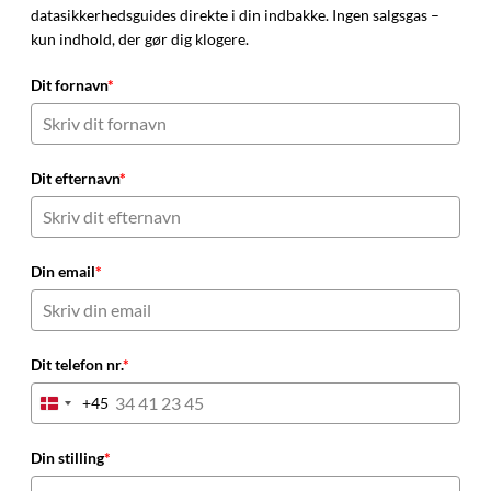
datasikkerhedsguides direkte i din indbakke. Ingen salgsgas –
kun indhold, der gør dig klogere.
Dit fornavn
*
Dit efternavn
*
Din email
*
Dit telefon nr.
*
+45
Denmark
+45
Din stilling
*