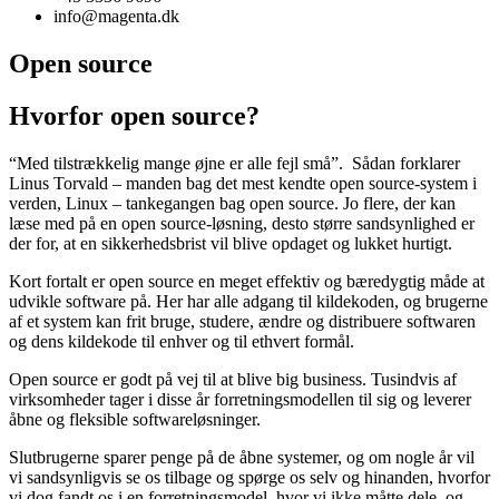
info@magenta.dk
Open source
Hvorfor open source?
“Med tilstrækkelig mange øjne er alle fejl små”. Sådan forklarer
Linus Torvald – manden bag det mest kendte open source-system i
verden, Linux – tankegangen bag open source. Jo flere, der kan
læse med på en open source-løsning, desto større sandsynlighed er
der for, at en sikkerhedsbrist vil blive opdaget og lukket hurtigt.
Kort fortalt er open source en meget effektiv og bæredygtig måde at
udvikle software på. Her har alle adgang til kildekoden, og brugerne
af et system kan frit bruge, studere, ændre og distribuere softwaren
og dens kildekode til enhver og til ethvert formål.
Open source er godt på vej til at blive big business. Tusindvis af
virksomheder tager i disse år forretningsmodellen til sig og leverer
åbne og fleksible softwareløsninger.
Slutbrugerne sparer penge på de åbne systemer, og om nogle år vil
vi sandsynligvis se os tilbage og spørge os selv og hinanden, hvorfor
vi dog fandt os i en forretningsmodel, hvor vi ikke måtte dele, og