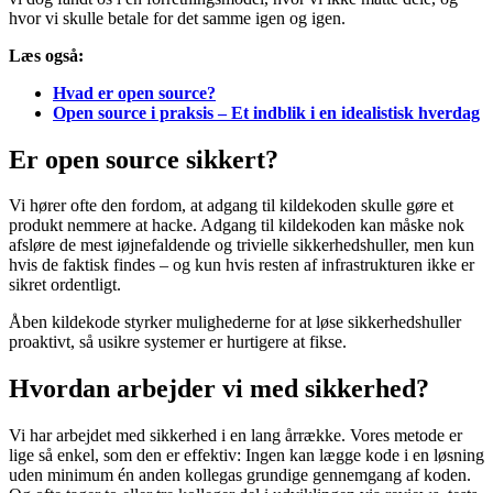
hvor vi skulle betale for det samme igen og igen.
Læs også:
Hvad er open source?
Open source i praksis – Et indblik i en idealistisk hverdag
Er open source sikkert?
Vi hører ofte den fordom, at adgang til kildekoden skulle gøre et
produkt nemmere at hacke. Adgang til kildekoden kan måske nok
afsløre de mest iøjnefaldende og trivielle sikkerhedshuller, men kun
hvis de faktisk findes – og kun hvis resten af infrastrukturen ikke er
sikret ordentligt.
Åben kildekode styrker mulighederne for at løse sikkerhedshuller
proaktivt, så usikre systemer er hurtigere at fikse.
Hvordan arbejder vi med sikkerhed?
Vi har arbejdet med sikkerhed i en lang årrække. Vores metode er
lige så enkel, som den er effektiv: Ingen kan lægge kode i en løsning
uden minimum én anden kollegas grundige gennemgang af koden.