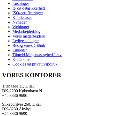
Løsninger
It- og datasikkerhed
ISO-certificeringer
Kundecases
Nyheder
Webinarer
Medarbejderblog
Vores medarbejdere
Ledige stillinger
Besøg vores Github
LinkedIn
Tilmeld Magentas nyhedsbrev
Kontakt os
Cookies og privatlivspolitik
VORES KONTORER
Titangade 11, 1. sal
DK-2200 København N
+45 3336 9696
Silkeborgvej 260, 1. sal
DK-8230 Åbyhøj
+45 3336 9699