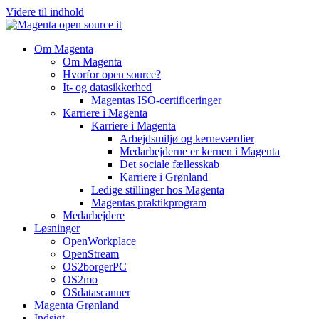
Videre til indhold
Om Magenta
Om Magenta
Hvorfor open source?
It- og datasikkerhed
Magentas ISO-certificeringer
Karriere i Magenta
Karriere i Magenta
Arbejdsmiljø og kerneværdier
Medarbejderne er kernen i Magenta
Det sociale fællesskab
Karriere i Grønland
Ledige stillinger hos Magenta​
Magentas praktikprogram
Medarbejdere
Løsninger
OpenWorkplace
OpenStream
OS2borgerPC
OS2mo
OSdatascanner
Magenta Grønland
Indsigt