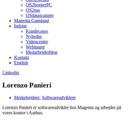
OS2borgerPC
OS2mo
OSdatascanner
Magenta Grønland
Indsigt
Kundecases
Nyheder
Videncenter
Webinarer
Medarbejderblog
Kontakt
English
Linkedin
Lorenzo Panieri
Medarbejdere
,
Softwareudviklere
Lorenzo Panieri er softwareudvikler hos Magenta og arbejder på
vores kontor i Aarhus.
Om Magenta