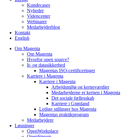
Kundecases
Nyheder
Videncenter
Webinarer
Medarbejderblog
Kontakt
English
Om Magenta
Om Magenta
Hvorfor open source?
It- og datasikkerhed
Magentas ISO-certificeringer
Karriere i Magenta
Karriere i Magenta
Arbejdsmiljø og kerneværdier
Medarbejderne er kernen i Magenta
Det sociale fællesskab
Karriere i Grønland
Ledige stillinger hos Magenta​
Magentas praktikprogram
Medarbejdere
Løsninger
OpenWorkplace
OpenStream