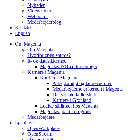
Nyheder
Videncenter
Webinarer
Medarbejderblog
Kontakt
English
Om Magenta
Om Magenta
Hvorfor open source?
It- og datasikkerhed
Magentas ISO-certificeringer
Karriere i Magenta
Karriere i Magenta
Arbejdsmiljø og kerneværdier
Medarbejderne er kernen i Magenta
Det sociale fællesskab
Karriere i Grønland
Ledige stillinger hos Magenta​
Magentas praktikprogram
Medarbejdere
Løsninger
OpenWorkplace
OpenStream
OS2borgerPC