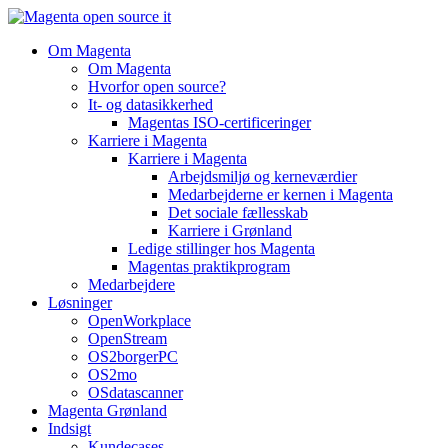
Videre
til
Om Magenta
indhold
Om Magenta
Hvorfor open source?
It- og datasikkerhed
Magentas ISO-certificeringer
Karriere i Magenta
Karriere i Magenta
Arbejdsmiljø og kerneværdier
Medarbejderne er kernen i Magenta
Det sociale fællesskab
Karriere i Grønland
Ledige stillinger hos Magenta​
Magentas praktikprogram
Medarbejdere
Løsninger
OpenWorkplace
OpenStream
OS2borgerPC
OS2mo
OSdatascanner
Magenta Grønland
Indsigt
Kundecases