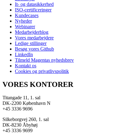
It- og datasikkerhed
ISO-certificeringer
Kundecases
Nyheder
Webinarer
Medarbejderblog
Vores medarbejdere
Ledige stillinger
Besøg vores Github
LinkedIn
Tilmeld Magentas nyhedsbrev
Kontakt os
Cookies og privatlivspolitik
VORES KONTORER
Titangade 11, 1. sal
DK-2200 København N
+45 3336 9696
Silkeborgvej 260, 1. sal
DK-8230 Åbyhøj
+45 3336 9699