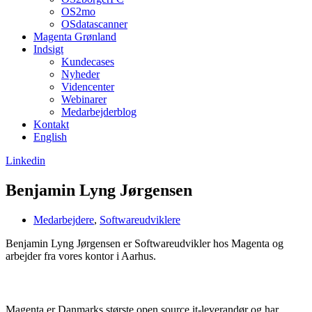
OS2mo
OSdatascanner
Magenta Grønland
Indsigt
Kundecases
Nyheder
Videncenter
Webinarer
Medarbejderblog
Kontakt
English
Linkedin
Benjamin Lyng Jørgensen
Medarbejdere
,
Softwareudviklere
Benjamin Lyng Jørgensen er Softwareudvikler hos Magenta og
arbejder fra vores kontor i Aarhus.
Om Magenta
Magenta er Danmarks største open source it-leverandør og har