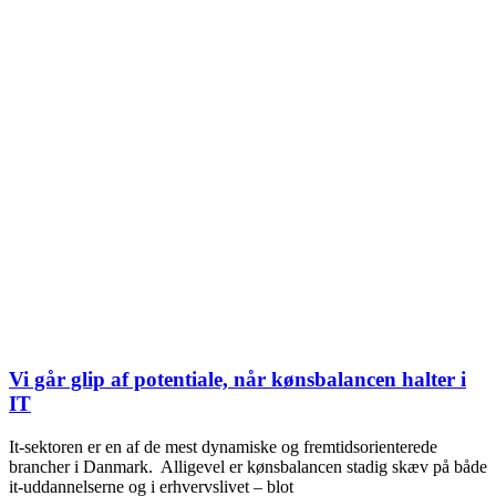
Vi går glip af potentiale, når kønsbalancen halter i
IT
It-sektoren er en af de mest dynamiske og fremtidsorienterede
brancher i Danmark. Alligevel er kønsbalancen stadig skæv på både
it-uddannelserne og i erhvervslivet – blot