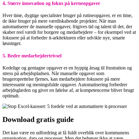
4. Større innovation og fokus på kerneopgaver
Hver time, dygtige specialister bruger på rutineopgaver, er en time,
de ikke bruger på mere værdiskabende projekter. Når man
automatiserer de manuelle opgaver, frigives tid og talent til det, der
skaber reel værdi for borgere og medarbejdere – for eksempel ved at
fokusere på at forbedre it-arkitekturen eller udvikle nye, smarte
løsninger.
5. Bedre medarbejdertrivsel
Kedelige og gentagne opgaver er en hyppig årsag til frustration og
stress på arbejdspladsen. Når manuelle opgaver som
brugeroprettelse fjernes, kan medarbejdere fokusere på mere
interessante og meningsfulde opgaver. Automatisering forbedrer
arbejdsglæden og giver en følelse af, at kompetencerne bliver brugt
optimalt.
Download gratis guide
Det kan være en udfordring at få fuldt overblik over kommunens
organisation, data og processer. Men det behøver ikke at være