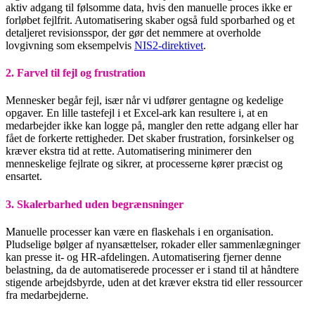
aktiv adgang til følsomme data, hvis den manuelle proces ikke er
forløbet fejlfrit. Automatisering skaber også fuld sporbarhed og et
detaljeret revisionsspor, der gør det nemmere at overholde
lovgivning som eksempelvis
NIS2-direktivet
.
2. Farvel til fejl og frustration
Mennesker begår fejl, især når vi udfører gentagne og kedelige
opgaver. En lille tastefejl i et Excel-ark kan resultere i, at en
medarbejder ikke kan logge på, mangler den rette adgang eller har
fået de forkerte rettigheder. Det skaber frustration, forsinkelser og
kræver ekstra tid at rette. Automatisering minimerer den
menneskelige fejlrate og sikrer, at processerne kører præcist og
ensartet.
3. Skalerbarhed uden begrænsninger
Manuelle processer kan være en flaskehals i en organisation.
Pludselige bølger af nyansættelser, rokader eller sammenlægninger
kan presse it- og HR-afdelingen. Automatisering fjerner denne
belastning, da de automatiserede processer er i stand til at håndtere
stigende arbejdsbyrde, uden at det kræver ekstra tid eller ressourcer
fra medarbejderne.