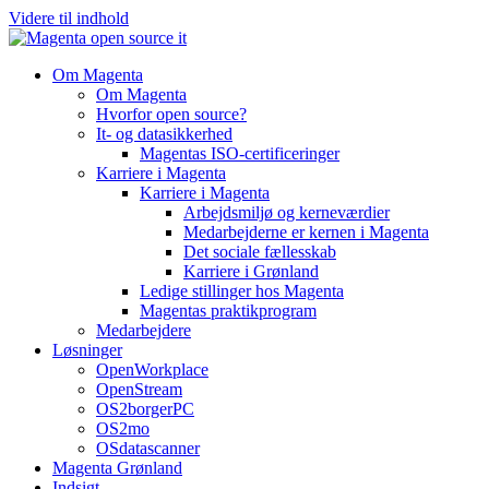
Videre til indhold
Om Magenta
Om Magenta
Hvorfor open source?
It- og datasikkerhed
Magentas ISO-certificeringer
Karriere i Magenta
Karriere i Magenta
Arbejdsmiljø og kerneværdier
Medarbejderne er kernen i Magenta
Det sociale fællesskab
Karriere i Grønland
Ledige stillinger hos Magenta​
Magentas praktikprogram
Medarbejdere
Løsninger
OpenWorkplace
OpenStream
OS2borgerPC
OS2mo
OSdatascanner
Magenta Grønland
Indsigt