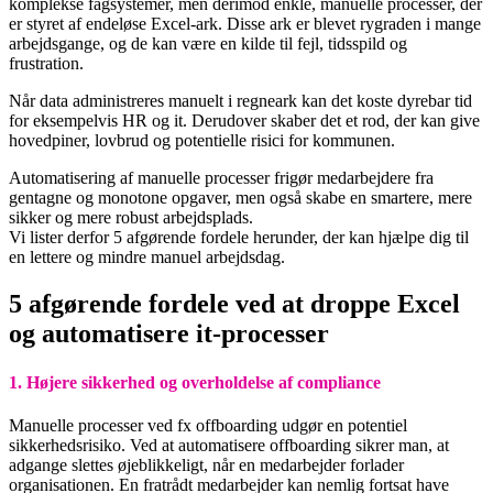
komplekse fagsystemer, men derimod enkle, manuelle processer, der
er styret af endeløse Excel-ark. Disse ark er blevet rygraden i mange
arbejdsgange, og de kan være en kilde til fejl, tidsspild og
frustration.
Når data administreres manuelt i regneark kan det koste dyrebar tid
for eksempelvis HR og it. Derudover skaber det et rod, der kan give
hovedpiner, lovbrud og potentielle risici for kommunen.
Automatisering af manuelle processer frigør medarbejdere fra
gentagne og monotone opgaver, men også skabe en smartere, mere
sikker og mere robust arbejdsplads.
Vi lister derfor 5 afgørende fordele herunder, der kan hjælpe dig til
en lettere og mindre manuel arbejdsdag.
5 afgørende fordele ved at droppe Excel
og automatisere it-processer
1. Højere sikkerhed og overholdelse af compliance
Manuelle processer ved fx offboarding udgør en potentiel
sikkerhedsrisiko. Ved at automatisere offboarding sikrer man, at
adgange slettes øjeblikkeligt, når en medarbejder forlader
organisationen. En fratrådt medarbejder kan nemlig fortsat have