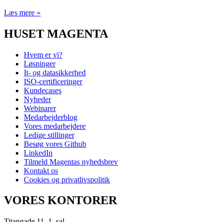
Læs mere »
HUSET MAGENTA
Hvem er vi?
Løsninger
It- og datasikkerhed
ISO-certificeringer
Kundecases
Nyheder
Webinarer
Medarbejderblog
Vores medarbejdere
Ledige stillinger
Besøg vores Github
LinkedIn
Tilmeld Magentas nyhedsbrev
Kontakt os
Cookies og privatlivspolitik
VORES KONTORER
Titangade 11, 1. sal