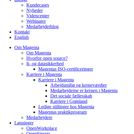
Kundecases
Nyheder
Videncenter
Webinarer
Medarbejderblog
Kontakt
English
Om Magenta
Om Magenta
Hvorfor open source?
It- og datasikkerhed
Magentas ISO-certificeringer
Karriere i Magenta
Karriere i Magenta
Arbejdsmiljø og kerneværdier
Medarbejderne er kernen i Magenta
Det sociale fællesskab
Karriere i Grønland
Ledige stillinger hos Magenta​
Magentas praktikprogram
Medarbejdere
Løsninger
OpenWorkplace
OpenStream