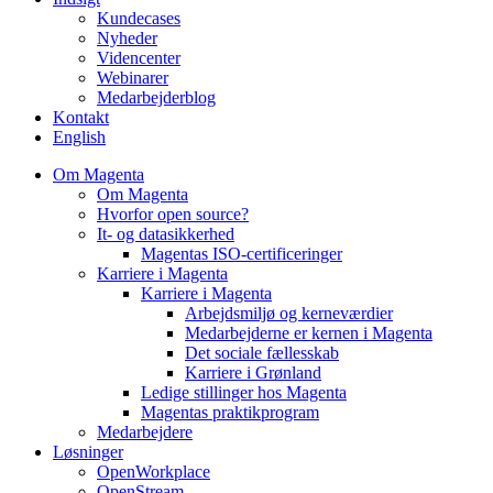
Kundecases
Nyheder
Videncenter
Webinarer
Medarbejderblog
Kontakt
English
Om Magenta
Om Magenta
Hvorfor open source?
It- og datasikkerhed
Magentas ISO-certificeringer
Karriere i Magenta
Karriere i Magenta
Arbejdsmiljø og kerneværdier
Medarbejderne er kernen i Magenta
Det sociale fællesskab
Karriere i Grønland
Ledige stillinger hos Magenta​
Magentas praktikprogram
Medarbejdere
Løsninger
OpenWorkplace
OpenStream