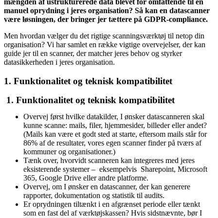
mængden af ustrukturerede data blevet for omfattende til en
manuel oprydning i jeres organisation? Så kan en datascanner
være løsningen, der bringer jer tættere på GDPR-compliance.
Men hvordan vælger du det rigtige scanningsværktøj til netop din
organisation? Vi har samlet en række vigtige overvejelser, der kan
guide jer til en scanner, der matcher jeres behov og styrker
datasikkerheden i jeres organisation.
1. Funktionalitet og teknisk kompatibilitet
1. Funktionalitet og teknisk kompatibilitet
Overvej først hvilke datakilder, I ønsker datascanneren skal
kunne scanne: mails, filer, hjemmesider, billeder eller andet?
(Mails kan være et godt sted at starte, eftersom mails står for
86% af de resultater, vores egen scanner finder på tværs af
kommuner og organisationer.)
Tænk over, hvorvidt scanneren kan integreres med jeres
eksisterende systemer – eksempelvis Sharepoint, Microsoft
365, Google Drive eller andre platforme.
Overvej, om I ønsker en datascanner, der kan generere
rapporter, dokumentation og statistik til audits.
Er oprydningen tiltænkt i en afgrænset periode eller tænkt
som en fast del af værktøjskassen? Hvis sidstnævnte, bør I