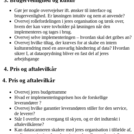
3. Brugervenlighed og kultur
Gør jer nogle overvejelser ift. ønsker til interface og
brugervenlighed. Er løsningen intuitiv og nem at anvende?
Overvej rollefordelingen i jeres organisation og tænk over,
hvem der kan være tovholder på løsningen når den
implementeres og tages i brug.
Overvej selve implementeringen – hvordan skal det gribes an?
Overvej hvilke tiltag, der kræves for at skabe en intern
kulturændring mod en ansvarlig håndtering af data? Hvordan
sikrer I, at dataoprydning bliver en fast del af jeres
arbejdsgange
4. Pris og aftalevilkår
4. Pris og aftalevilkår
Overvej jeres budgetramme
Hvad er implementeringsprisen hos de forskellige
leverandører ?
Overvej hvilke garantier leverandøren stiller for den service,
de leverer?
Står I overfor en overgang til skyen, og er det indtænkt i
aftalevilkårene?
Kan datascanneren skalere med jeres organisation i tilfælde af,