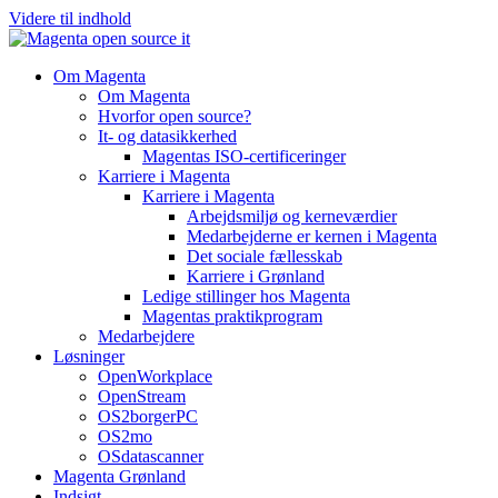
Videre til indhold
Om Magenta
Om Magenta
Hvorfor open source?
It- og datasikkerhed
Magentas ISO-certificeringer
Karriere i Magenta
Karriere i Magenta
Arbejdsmiljø og kerneværdier
Medarbejderne er kernen i Magenta
Det sociale fællesskab
Karriere i Grønland
Ledige stillinger hos Magenta​
Magentas praktikprogram
Medarbejdere
Løsninger
OpenWorkplace
OpenStream
OS2borgerPC
OS2mo
OSdatascanner
Magenta Grønland
Indsigt