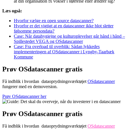
at din organisation fx vokser i størrelse eller ændrer sig?
Læs også:
Hvorfor vælge en open source datascanner?
Hvorfor er det vigtigt at en datascanner ikke blot sletter
følsomme persondata?
Case: Når datahygiejne og kulturoplevelser går hånd i hånd –
Spillestedet VEGA og OSdatascanner
Case: Fra overload til overblik: Sådan lykkedes
implementeringen af OSdatascanner i Lyngby-Taarbæk
Kommune
Prøv OSdatascanner gratis
Få indblik i hvordan dataoprydningsværktøjet
OSdatascanner
fungerer med en demoversion.
Prøv OSdatascanner her
Prøv OSdatascanner gratis
Få indblik i hvordan dataoprydningsværktøjet
OSdatascanner