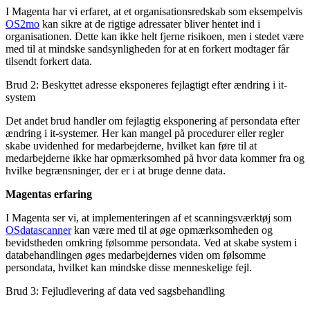
I Magenta har vi erfaret, at et organisationsredskab som eksempelvis
OS2mo
kan sikre at de rigtige adressater bliver hentet ind i
organisationen. Dette kan ikke helt fjerne risikoen, men i stedet være
med til at mindske sandsynligheden for at en forkert modtager får
tilsendt forkert data.
Brud 2: Beskyttet adresse eksponeres fejlagtigt efter ændring i it-
system
Det andet brud handler om fejlagtig eksponering af persondata efter
ændring i it-systemer. Her kan mangel på procedurer eller regler
skabe uvidenhed for medarbejderne, hvilket kan føre til at
medarbejderne ikke har opmærksomhed på hvor data kommer fra og
hvilke begrænsninger, der er i at bruge denne data.
Magentas erfaring
I Magenta ser vi, at implementeringen af et scanningsværktøj som
OSdatascanner
kan være med til at øge opmærksomheden og
bevidstheden omkring følsomme persondata. Ved at skabe system i
databehandlingen øges medarbejdernes viden om følsomme
persondata, hvilket kan mindske disse menneskelige fejl.
Brud 3: Fejludlevering af data ved sagsbehandling