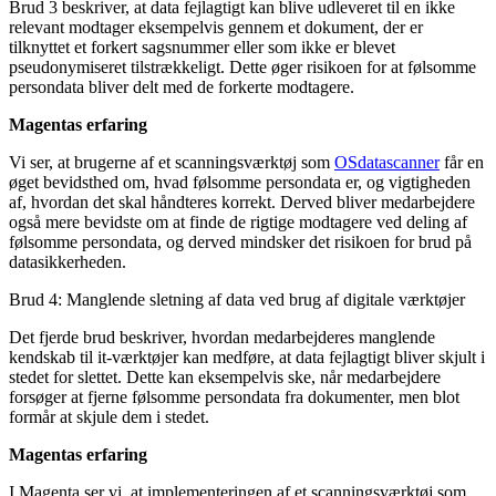
Brud 3 beskriver, at data fejlagtigt kan blive udleveret til en ikke
relevant modtager eksempelvis gennem et dokument, der er
tilknyttet et forkert sagsnummer eller som ikke er blevet
pseudonymiseret tilstrækkeligt. Dette øger risikoen for at følsomme
persondata bliver delt med de forkerte modtagere.
Magentas erfaring
Vi ser, at brugerne af et scanningsværktøj som
OSdatascanner
får en
øget bevidsthed om, hvad følsomme persondata er, og vigtigheden
af, hvordan det skal håndteres korrekt. Derved bliver medarbejdere
også mere bevidste om at finde de rigtige modtagere ved deling af
følsomme persondata, og derved mindsker det risikoen for brud på
datasikkerheden.
Brud 4: Manglende sletning af data ved brug af digitale værktøjer
Det fjerde brud beskriver, hvordan medarbejderes manglende
kendskab til it-værktøjer kan medføre, at data fejlagtigt bliver skjult i
stedet for slettet. Dette kan eksempelvis ske, når medarbejdere
forsøger at fjerne følsomme persondata fra dokumenter, men blot
formår at skjule dem i stedet.
Magentas erfaring
I Magenta ser vi, at implementeringen af et scanningsværktøj som