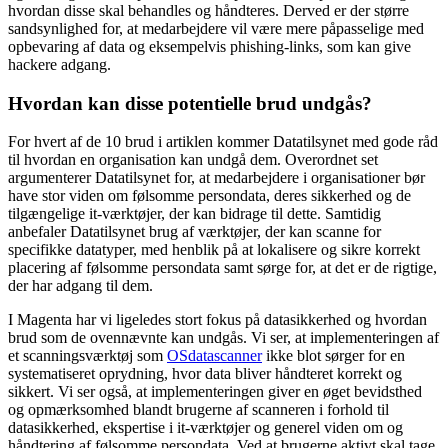
hvordan disse skal behandles og håndteres. Derved er der større
sandsynlighed for, at medarbejdere vil være mere påpasselige med
opbevaring af data og eksempelvis phishing-links, som kan give
hackere adgang.
Hvordan kan disse potentielle brud undgås?
For hvert af de 10 brud i artiklen kommer Datatilsynet med gode råd
til hvordan en organisation kan undgå dem. Overordnet set
argumenterer Datatilsynet for, at medarbejdere i organisationer bør
have stor viden om følsomme persondata, deres sikkerhed og de
tilgængelige it-værktøjer, der kan bidrage til dette. Samtidig
anbefaler Datatilsynet brug af værktøjer, der kan scanne for
specifikke datatyper, med henblik på at lokalisere og sikre korrekt
placering af følsomme persondata samt sørge for, at det er de rigtige,
der har adgang til dem.
I Magenta har vi ligeledes stort fokus på datasikkerhed og hvordan
brud som de ovennævnte kan undgås. Vi ser, at implementeringen af
et scanningsværktøj som
OSdatascanner
ikke blot sørger for en
systematiseret oprydning, hvor data bliver håndteret korrekt og
sikkert. Vi ser også, at implementeringen giver en øget bevidsthed
og opmærksomhed blandt brugerne af scanneren i forhold til
datasikkerhed, ekspertise i it-værktøjer og generel viden om og
håndtering af følsomme persondata. Ved at brugerne aktivt skal tage