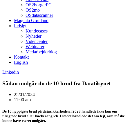
OS2borgerPC
OS2mo
OSdatascanner
Magenta Grønland
Indsigt
Kundecases
Nyheder
Videncenter
Webinarer
Medarbejderblog
Kontakt
English
Linkedin
Sådan undgår du de 10 brud fra Datatilsynet
25/01/2024
11:00 am
De 10 hyppigste brud på datasikkerheden i 2023 handlede ikke kun om
tilsigtede brud eller hackerangreb. I stedet handlede det om fejl, som måske
kunne have været undgået.