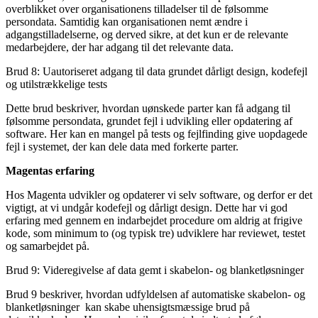
overblikket over organisationens tilladelser til de følsomme
persondata. Samtidig kan organisationen nemt ændre i
adgangstilladelserne, og derved sikre, at det kun er de relevante
medarbejdere, der har adgang til det relevante data.
Brud 8: Uautoriseret adgang til data grundet dårligt design, kodefejl
og utilstrækkelige tests
Dette brud beskriver, hvordan uønskede parter kan få adgang til
følsomme persondata, grundet fejl i udvikling eller opdatering af
software. Her kan en mangel på tests og fejlfinding give uopdagede
fejl i systemet, der kan dele data med forkerte parter.
Magentas erfaring
Hos Magenta udvikler og opdaterer vi selv software, og derfor er det
vigtigt, at vi undgår kodefejl og dårligt design. Dette har vi god
erfaring med gennem en indarbejdet procedure om aldrig at frigive
kode, som minimum to (og typisk tre) udviklere har reviewet, testet
og samarbejdet på.
Brud 9: Videregivelse af data gemt i skabelon- og blanketløsninger
Brud 9 beskriver, hvordan udfyldelsen af automatiske skabelon- og
blanketløsninger kan skabe uhensigtsmæssige brud på