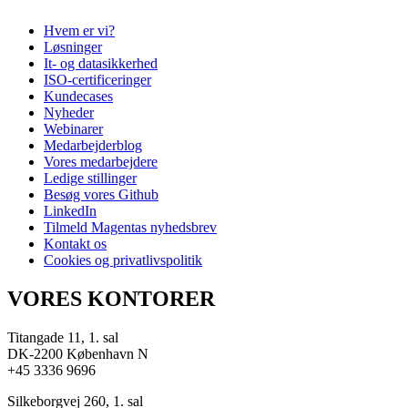
Hvem er vi?
Løsninger
It- og datasikkerhed
ISO-certificeringer
Kundecases
Nyheder
Webinarer
Medarbejderblog
Vores medarbejdere
Ledige stillinger
Besøg vores Github
LinkedIn
Tilmeld Magentas nyhedsbrev
Kontakt os
Cookies og privatlivspolitik
VORES KONTORER
Titangade 11, 1. sal
DK-2200 København N
+45 3336 9696
Silkeborgvej 260, 1. sal