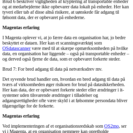
Brud 6 beskriver vigtigheden af kryptering af transportable enheder
og at medarbejderne ikke opbevarer data lokalt på enheder. Her kan
tyveri eller tab af disse altså risikere, at uønskede får adgang til
følsomt data, der er opbevaret på enhederne.
Magentas erfaring
I Magenta oplever vi, at jo færre data en organisation har, jo bedre
beskyttet er dataen. Her kan et scanningsværktøj som
OSdatascanner
være med til at skærpe opmærksomheden på hvilke
data, en organisation har liggende – også på transportable enheder –
og derved også fjerne de data, som er opbevaret forkerte steder.
Brud 7: For bred adgang til data på netværksdrev mv.
Det syvende brud handler om, hvordan en bred adgang til data på
tværs af virksomheden øger risikoen for brud på datasikkerheden.
Her kan data, der er opbevaret forkerte steder eller ændringer i it-
systemer uden tilsvarende ændringer i tilladelser og
adgangsrettigheder ofte være skyld i at følsomme persondata bliver
tilgængelige for de forkerte.
Magentas erfaring
Ved implementeringen af et organisationsredskab som
OS2mo
, ser
vi i Magenta, at en organisation nemmere kan opretholde