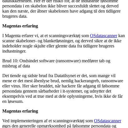
datasikkerheden. Her er der risiko for, at de indtastede følsomme
persondata i en skabelon ikke bliver succesfuldt slettet og derved
kan den næste, der åbner skabelonen have adgang til den tidligere
brugeres data.
Magentas erfaring
I Magenta erfarer vi, at et scanningsværktøj som
OSdatascanner
kan
scanne skabeloner- og blanketløsninger, og derved sikre at de ikke
indeholder nogle skjulte eller glemte data fra tidligere brugeres
indtastninger.
Brud 10: Ondsindet software (ransomware) medfører tab og
misbrug af data
Det tiende og sidste brud fra Datatilsynet er det, som mange vil
mene er det mest åbenlyse brud, nemlig hackerangreb, ransomware
eller virus. Her sker bruddet, når hackere får adgang til følsomme
persondata gennem sårbarheder i it-systemer, og udnytter det
eksempelvis ved at true med at dele oplysningerne, hvis ikke de får
en løsesum.
Magentas erfaring
Ved implementeringen af et scanningsværktøj som
OSdatascanner
øges den generelle opmærksomhed på følsomme persondata og