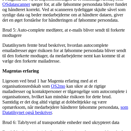
OSdatascanner
sørger for, at alle følsomme persondata bliver fundet
og håndteret korrekt. Ved at scanneren tydeliggør skjulte såvel som
synlige data og beder medarbejderne om at håndtere dataen, giver
det en øget forståelse for håndteringen af følsomme persondata.
Brud 5: Auto-complete medfører, at e-mails bliver sendt til forkerte
modtagere
Datatilsynets femte brud beskriver, hvordan autocomplete
emailadresser øger risikoen for at følsomme persondata bliver sendt
til den forkerte modtager, da medarbejderne nemt kan komme til at
vælge den forkerte mailadresse.
Magentas erfaring
Ligesom ved brud 1 har Magenta erfaring med at et
organisationsredskab som
OS2mo
kan sikre at de rigtige
mailadresser og kontaktpersoner er tilgængelige som autocomplete i
organisationen, hvilket kan mindske risikoen for dette brud.
Samtidig er det dog altid vigtigt at dobbelttjekke og være
opmærksom, når medarbejdere håndterer følsomme persondata,
som
Datatilsynet også beskriver
.
Brud 6: Tab/tyveri af transportable enheder med ukrypteret data