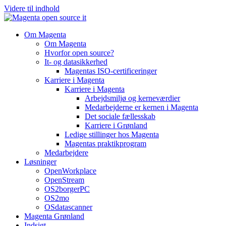
Videre til indhold
Om Magenta
Om Magenta
Hvorfor open source?
It- og datasikkerhed
Magentas ISO-certificeringer
Karriere i Magenta
Karriere i Magenta
Arbejdsmiljø og kerneværdier
Medarbejderne er kernen i Magenta
Det sociale fællesskab
Karriere i Grønland
Ledige stillinger hos Magenta​
Magentas praktikprogram
Medarbejdere
Løsninger
OpenWorkplace
OpenStream
OS2borgerPC
OS2mo
OSdatascanner
Magenta Grønland
Indsigt