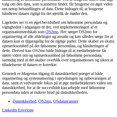
valg om den data, som scanneren finder, får brugerne en øget viden
om netop behandlingen af data. Dette bidrager til, at brugerne
håndterer dataen rigtigt fra det øjeblik de møder den.
Ligeledes ser vi en øget bevidsthed om følsomme persondata og
vigtigheden i adgangen til det, ved implementeringen af et
organisationsredskab som
OS2mo
. Her sørger OS2mo for
organisering af alle afdelinger og ansatte og kan således sørge for at
dataen kun er tilgængelig for de rigtige parter. Dette skaber en ekstra
opmærksomhed på det følsomme persondata, og håndteringen af
dette. Derved kan OS2mo både bidrage til at medarbejderne får
større viden om og opmærksomhed på følsomme persondata,
samtidig med at det skaber overblik over organisationen og sikrer at
tilladelserne til dataen er korrekte.
Generelt er Magentas tilgang til datasikkerhed præget af både
organisering og systematisering i oprydningen og opbevaringen af
data, samt et vedvarende fokus på at øge medarbejdernes viden om
datasikkerhed, for at de succesfuldt kan arbejde med følsomme
persondata uden at risikere brud på datasikkerheden.
Datasikkerhed
,
OS2mo
,
OSdatascanner
Linkedin
Envelope