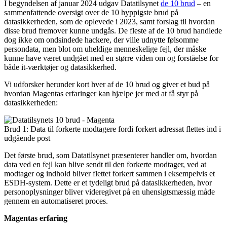
I begyndelsen af januar 2024 udgav Datatilsynet
de 10 brud
– e
n
sammenfattende oversigt over de 10 hyppigste brud på
datasikkerheden, som de oplevede i 2023, samt forslag til hvordan
disse brud fremover kunne undgås. De fleste af de 10 brud handlede
dog ikke om ondsindede hackere, der ville udnytte følsomme
persondata, men blot om uheldige menneskelige fejl, der måske
kunne have været undgået med en større viden om og forståelse for
både it-værktøjer og datasikkerhed.
Vi udforsker herunder kort hver af de 10 brud og giver et bud på
hvordan Magentas erfaringer kan hjælpe jer med at få styr på
datasikkerheden:
Brud 1: Data til forkerte modtagere fordi forkert adressat flettes ind i
udgående post
Det første brud, som Datatilsynet præsenterer handler om, hvordan
data ved en fejl kan blive sendt til den forkerte modtager, ved at
modtager og indhold bliver flettet forkert sammen i eksempelvis et
ESDH-system. Dette er et tydeligt brud på datasikkerheden, hvor
personoplysninger bliver videregivet på en uhensigtsmæssig måde
gennem en automatiseret proces.
Magentas erfaring