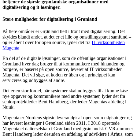
betjener de største grønlandske organisationer
med
digitalisering og it-løsninger.
Store muligheder for digitalisering i Grønland
På flere områder er Grønland helt i front med digitalisering. Det
skyldes blandt andet, at det er et lille og omstillingsparat samfund –
og er åbent over for open source, lyder det fra
IT-virksomheden
Magenta
En del af de digitale løsninger, som de offentlige organisationer i
Grønland hver dag bruger til at kommunikere med hinanden og
borgere, er baseret på open source, leveret af IT-virksomheden
Magenta. Det vil sige, at koden er åben og i princippet kan
serviceres og udbygges af andre.
Det er en stor fordel, når systemer skal udbygges til at kunne løse
nye opgaver og kommunikere med andre systemer, lyder det fra
seniorprojektleder Bent Handberg, der leder Magentas afdeling i
Nuuk.
Magenta er Nordens største leverandør af open source-løsninger og
har leveret løsninger i Grønland siden 2011. I 2018 oprettede
Magenta et datterselskab i Grønland med grønlandsk CVR-nummer.
Bent Handberg leder desuden en afdeling af udviklere i Århus, som