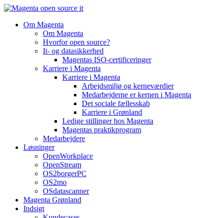
Videre
til
Om Magenta
indhold
Om Magenta
Hvorfor open source?
It- og datasikkerhed
Magentas ISO-certificeringer
Karriere i Magenta
Karriere i Magenta
Arbejdsmiljø og kerneværdier
Medarbejderne er kernen i Magenta
Det sociale fællesskab
Karriere i Grønland
Ledige stillinger hos Magenta​
Magentas praktikprogram
Medarbejdere
Løsninger
OpenWorkplace
OpenStream
OS2borgerPC
OS2mo
OSdatascanner
Magenta Grønland
Indsigt
Kundecases