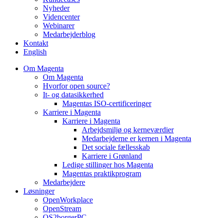
Nyheder
Videncenter
Webinarer
Medarbejderblog
Kontakt
English
Om Magenta
Om Magenta
Hvorfor open source?
It- og datasikkerhed
Magentas ISO-certificeringer
Karriere i Magenta
Karriere i Magenta
Arbejdsmiljø og kerneværdier
Medarbejderne er kernen i Magenta
Det sociale fællesskab
Karriere i Grønland
Ledige stillinger hos Magenta​
Magentas praktikprogram
Medarbejdere
Løsninger
OpenWorkplace
OpenStream
OS2borgerPC