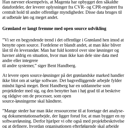
Han nævner eksempelvis, at Magenta har opbygget den såkaldte
datafordeler, der leverer oplysninger fra CVR- og CPR-registret fra
centralt hold til andre offentlige myndigheder. Disse data bruges til
at udbetale løn og meget andet.
Grønland er langt fremme med open source
udvikling
”Vi ser en begyndende trend i det offentlige i Grønland hen imod at
benytte open source. Fordelene er blandt andet, at man ikke bliver
låst til én leverandør. Man har fuld kontrol over sine løsninger og
havner aldrig en situation, hvor man ikke kan dele sine data med
andre eller integrere
til andre systemer,” siger Bent Handberg.
At levere open source-løsninger på det grønlandske marked handler
ikke blot om at sælge software. Det bagvedliggende arbejde fylder
mindst ligeså meget. Bent Handberg har en uddannelse som
projektleder med sig, og den benytter han i høj grad til at beskrive
og rådgive om de processer, som open
source-løsningerne skal håndtere.
”Mange steder har man ikke ressourcerne til at foretage det analyse-
og dokumentationsarbejde, der ligger forud for, at man bygger en ny
softwareløsning. Derfor hjælper vi ofte også med projektbeskrivelse
og at definere, hvordan organisationen efterfølgende skal arbejde