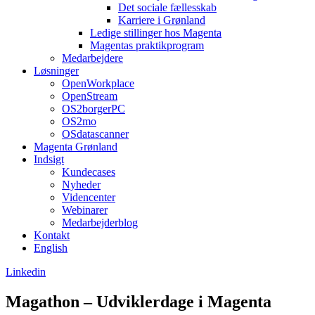
Det sociale fællesskab
Karriere i Grønland
Ledige stillinger hos Magenta​
Magentas praktikprogram
Medarbejdere
Løsninger
OpenWorkplace
OpenStream
OS2borgerPC
OS2mo
OSdatascanner
Magenta Grønland
Indsigt
Kundecases
Nyheder
Videncenter
Webinarer
Medarbejderblog
Kontakt
English
Linkedin
Magathon – Udviklerdage i Magenta