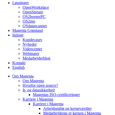
Løsninger
OpenWorkplace
OpenStream
OS2borgerPC
OS2mo
OSdatascanner
Magenta Grønland
Indsigt
Kundecases
Nyheder
Videncenter
Webinarer
Medarbejderblog
Kontakt
English
Om Magenta
Om Magenta
Hvorfor open source?
It- og datasikkerhed
Magentas ISO-certificeringer
Karriere i Magenta
Karriere i Magenta
Arbejdsmiljø og kerneværdier
Medarbejderne er kernen i Magenta