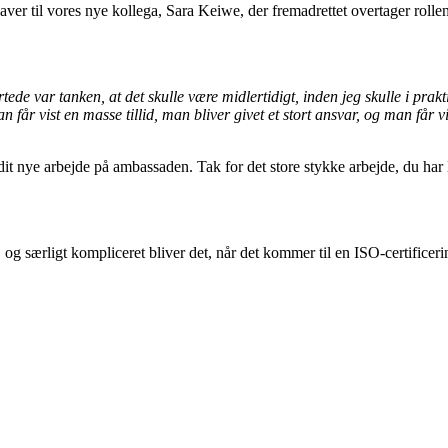
gaver til vores nye kollega, Sara Keiwe, der fremadrettet overtager rol
de var tanken, at det skulle være midlertidigt, inden jeg skulle i prakti
r vist en masse tillid, man bliver givet et stort ansvar, og man får vir
 dit nye arbejde på ambassaden. Tak for det store stykke arbejde, du har
 og særligt kompliceret bliver det, når det kommer til en ISO-certificerin