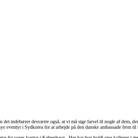
et indebærer desværre også, at vi må sige farvel til nogle af dem, der 
ye eventyr i Sydkorea for at arbejde på den danske ambassade frem til
r fra vores kontor i København. Her har hun holdt sine kolleger i ørerne