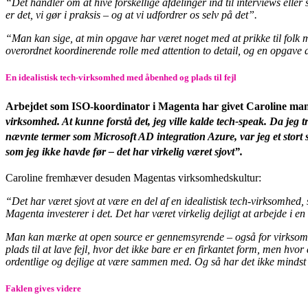
“Det handler om at hive forskellige afdelinger ind til interviews elle
er det, vi gør i praksis – og at vi udfordrer os selv på det”.
“Man kan sige, at min opgave har været noget med at prikke til folk med
overordnet koordinerende rolle med attention to detail, og en opgave d
En idealistisk tech-virksomhed med åbenhed og plads til fejl
Arbejdet som ISO-koordinator i Magenta har givet Caroline ma
virksomhed. At kunne forstå det, jeg ville kalde tech-speak. Da jeg t
nævnte termer som Microsoft AD integration Azure, var jeg et stort 
som jeg ikke havde før – det har virkelig været sjovt”.
Caroline fremhæver desuden Magentas virksomhedskultur:
“Det har været sjovt at være en del af en idealistisk tech-virksomhed,
Magenta investerer i det. Det har været virkelig dejligt at arbejde i 
Man kan mærke at open source er gennemsyrende – også for virksomhed
plads til at lave fejl, hvor det ikke bare er en firkantet form, men hvor
ordentlige og dejlige at være sammen med. Og så har det ikke mindst være
Faklen gives videre