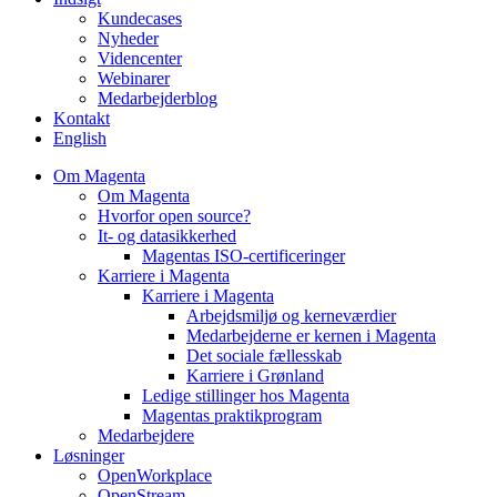
Kundecases
Nyheder
Videncenter
Webinarer
Medarbejderblog
Kontakt
English
Om Magenta
Om Magenta
Hvorfor open source?
It- og datasikkerhed
Magentas ISO-certificeringer
Karriere i Magenta
Karriere i Magenta
Arbejdsmiljø og kerneværdier
Medarbejderne er kernen i Magenta
Det sociale fællesskab
Karriere i Grønland
Ledige stillinger hos Magenta​
Magentas praktikprogram
Medarbejdere
Løsninger
OpenWorkplace
OpenStream