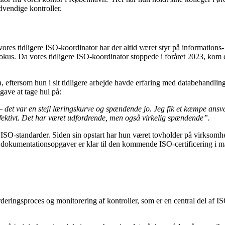
dvendige kontroller.
ores tidligere ISO-koordinator har der altid været styr på informations- 
 fokus. Da vores tidligere ISO-koordinator stoppede i foråret 2023, kom d
a, eftersom hun i sit tidligere arbejde havde erfaring med databehandl
gave at tage hul på:
– det var en stejl læringskurve og spændende jo. Jeg fik et kæmpe ansvar
ffektivt. Det har været udfordrende, men også virkelig spændende”.
tas ISO-standarder. Siden sin opstart har hun været tovholder på vir
 dokumentationsopgaver er klar til den kommende ISO-certificering i m
rderingsproces og monitorering af kontroller, som er en central del af I