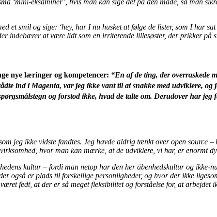
r små ‘mini-eksaminer’, hvis man kan sige det på den måde, så man sikrer 
 et smil og sige: ‘hey, har I nu husket at følge de lister, som I har sa
er indebærer at være lidt som en irriterende lillesøster, der prikker på
nge nye læringer og kompetencer:
“En af de ting, der overraskede mes
rådte ind i Magenta, var jeg ikke vant til at snakke med udviklere, og 
spørgsmålstegn og forstod ikke, hvad de talte om. Derudover har jeg f
 som jeg ikke vidste fandtes. Jeg havde aldrig tænkt over open source – h
en virksomhed, hvor man kan mærke, at de udviklere, vi har, er enormt dy
ens kultur – fordi man netop har den her åbenhedskultur og ikke-nulfej
 der også er plads til forskellige personligheder, og hvor der ikke ligesom
t fedt, at der er så meget fleksibilitet og forståelse for, at arbejdet i