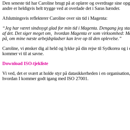
Den seneste tid har Caroline brugt på at oplære og overdrage sine op
andre er heldigvis helt trygge ved at overlade det i Saras hænder.
Afslutningsvis reflekterer Caroline over sin tid i Magenta:
“Jeg har været sindssygt glad for min tid i Magenta. Dengang jeg starte
af det. Det siger meget om, hvordan Magenta er som virksomhed: Man få
på, om mine næste arbejdspladser kan leve op til den oplevelse.”
Caroline, vi ønsker dig al held og lykke på din rejse til Sydkorea og i
kommer vi til at savne.
Download ISO-tjekliste
Vi ved, det er svært at holde styr på datasikkerheden i en organisation,
hvordan I kommer godt igang med ISO 27001.