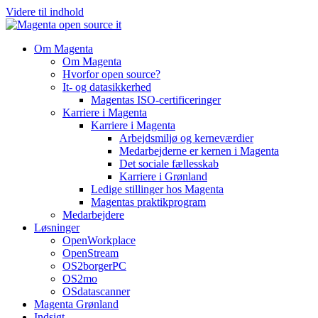
Videre til indhold
Om Magenta
Om Magenta
Hvorfor open source?
It- og datasikkerhed
Magentas ISO-certificeringer
Karriere i Magenta
Karriere i Magenta
Arbejdsmiljø og kerneværdier
Medarbejderne er kernen i Magenta
Det sociale fællesskab
Karriere i Grønland
Ledige stillinger hos Magenta​
Magentas praktikprogram
Medarbejdere
Løsninger
OpenWorkplace
OpenStream
OS2borgerPC
OS2mo
OSdatascanner
Magenta Grønland
Indsigt