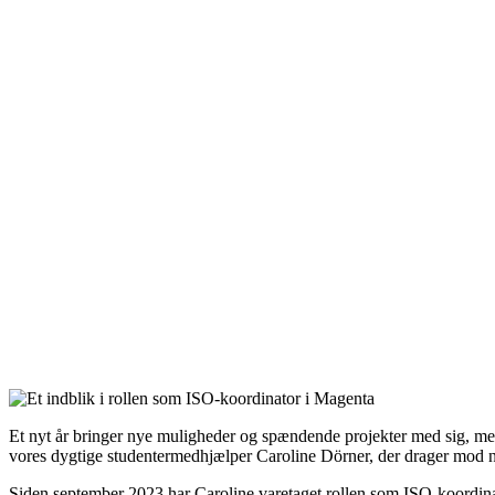
Et nyt år bringer nye muligheder og spændende projekter med sig, men d
vores dygtige studentermedhjælper Caroline Dörner, der drager mod n
Siden september 2023 har Caroline varetaget rollen som ISO-koordinato