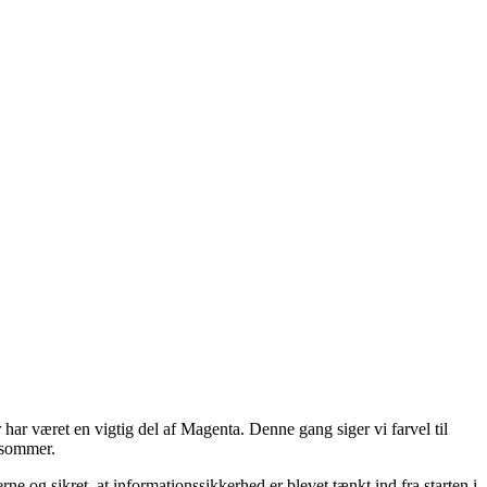
har været en vigtig del af Magenta. Denne gang siger vi farvel til
 sommer.
 og sikret, at informationssikkerhed er blevet tænkt ind fra starten i