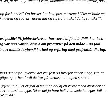
sig, at det, vi fortæller i vores dokumentation til auditørerne, også
t op for jer selv? Og husker I at lave post mortems?’ Det er både en
 skulderen og sparker døren ind og siger: ‘nu skal du lige huske’”.
t positivt ift. jobbeskrivelsen har været at få et indblik i en tech-
jeg var ikke vant til at tale om produkter på den måde – da folk
ået et indblik i cybersikkerhed og erfaring med projekthåndtering,
vad det betød, hvorfor det var fedt og hvorfor det er mega sejt, at
gtige og er her, fordi de tror på idealismen i open source.
lskultur. Det er fedt at være en del af en virksomhed hvor der er
 er én bestemt type. Så er det jo bare helt vildt søde kolleger, folk er
kke er alt”.