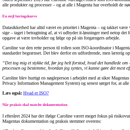
alle produkter og processer – og at alle i Magenta har overholdt de nø
En stejl læringskurve
Datasikkerhed har altid været en prioritet i Magenta – og takket være v
sige – taget i betragtning af, at vi udbyder it-løsninger med netop det
opgave at være tovholder og følge op på sin forgængers arbejde.
Caroline var den rette person til rollen som ISO-koordinator i Magent
standarder begrænset. Det blev derfor en udfordrende, men lærerig op
“Det tog mig et stykke tid, før jeg helt forstod, hvad det handlede om 
processen og bestemme, hvordan jeg syntes, vi kunne gøre det mest e
Caroline blev hurtigt en nøgleperson i arbejdet med at sikre Magen
Privacy Information Management System) og senest sørget for, at alle
Læs også:
Hvad er ISO?
Når praksis skal matche dokumentation
I efteråret 2024 har der ifølge Caroline været meget fokus på risikovu
Magentas dokumentation og praksis stemmer overens: