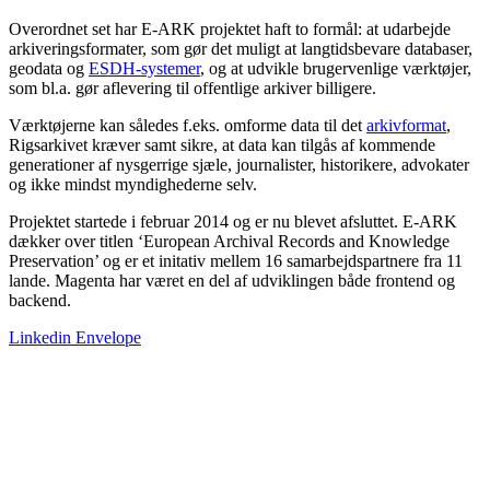
Overordnet set har E-ARK projektet haft to formål: at udarbejde
arkiveringsformater, som gør det muligt at langtidsbevare databaser,
geodata og
ESDH-systemer
, og at udvikle brugervenlige værktøjer,
som bl.a. gør aflevering til offentlige arkiver billigere.
Værktøjerne kan således f.eks. omforme data til det
arkivformat
,
Rigsarkivet kræver samt sikre, at data kan tilgås af kommende
generationer af nysgerrige sjæle, journalister, historikere, advokater
og ikke mindst myndighederne selv.
Projektet startede i februar 2014 og er nu blevet afsluttet. E-ARK
dækker over titlen ‘European Archival Records and Knowledge
Preservation’ og er et initativ mellem 16 samarbejdspartnere fra 11
lande. Magenta har været en del af udviklingen både frontend og
backend.
Linkedin
Envelope