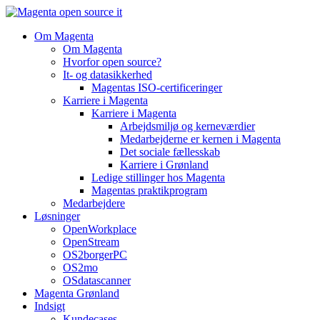
Videre
til
Om Magenta
indhold
Om Magenta
Hvorfor open source?
It- og datasikkerhed
Magentas ISO-certificeringer
Karriere i Magenta
Karriere i Magenta
Arbejdsmiljø og kerneværdier
Medarbejderne er kernen i Magenta
Det sociale fællesskab
Karriere i Grønland
Ledige stillinger hos Magenta​
Magentas praktikprogram
Medarbejdere
Løsninger
OpenWorkplace
OpenStream
OS2borgerPC
OS2mo
OSdatascanner
Magenta Grønland
Indsigt
Kundecases