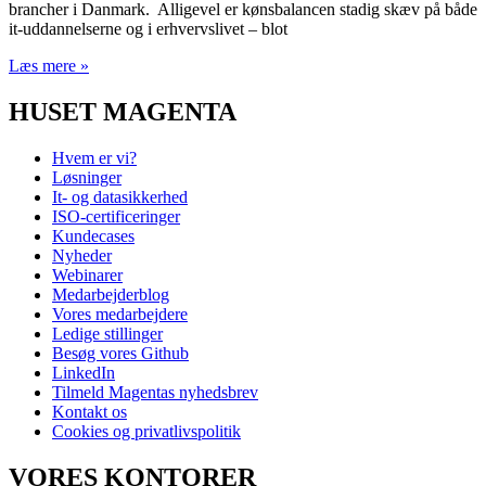
brancher i Danmark. Alligevel er kønsbalancen stadig skæv på både
it-uddannelserne og i erhvervslivet – blot
Læs mere »
HUSET MAGENTA
Hvem er vi?
Løsninger
It- og datasikkerhed
ISO-certificeringer
Kundecases
Nyheder
Webinarer
Medarbejderblog
Vores medarbejdere
Ledige stillinger
Besøg vores Github
LinkedIn
Tilmeld Magentas nyhedsbrev
Kontakt os
Cookies og privatlivspolitik
VORES KONTORER