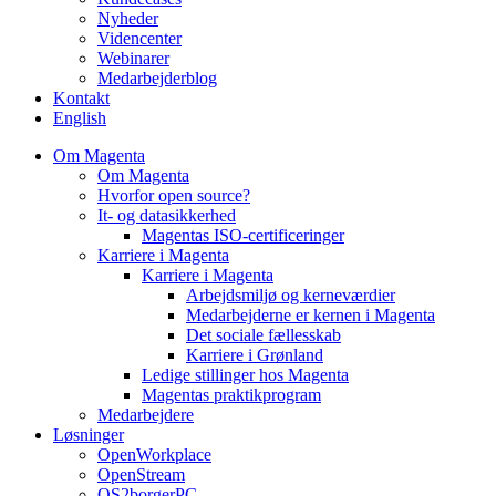
Nyheder
Videncenter
Webinarer
Medarbejderblog
Kontakt
English
Om Magenta
Om Magenta
Hvorfor open source?
It- og datasikkerhed
Magentas ISO-certificeringer
Karriere i Magenta
Karriere i Magenta
Arbejdsmiljø og kerneværdier
Medarbejderne er kernen i Magenta
Det sociale fællesskab
Karriere i Grønland
Ledige stillinger hos Magenta​
Magentas praktikprogram
Medarbejdere
Løsninger
OpenWorkplace
OpenStream
OS2borgerPC