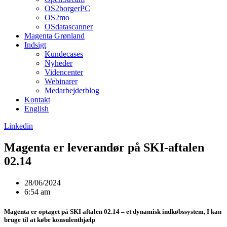
OS2borgerPC
OS2mo
OSdatascanner
Magenta Grønland
Indsigt
Kundecases
Nyheder
Videncenter
Webinarer
Medarbejderblog
Kontakt
English
Linkedin
Magenta er leverandør på SKI-aftalen
02.14
28/06/2024
6:54 am
Magenta er optaget på SKI aftalen 02.14 – et dynamisk indkøbssystem, I kan
bruge til at købe konsulenthjælp