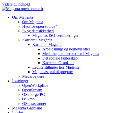
Videre til indhold
Om Magenta
Om Magenta
Hvorfor open source?
It- og datasikkerhed
Magentas ISO-certificeringer
Karriere i Magenta
Karriere i Magenta
Arbejdsmiljø og kerneværdier
Medarbejderne er kernen i Magenta
Det sociale fællesskab
Karriere i Grønland
Ledige stillinger hos Magenta​
Magentas praktikprogram
Medarbejdere
Løsninger
OpenWorkplace
OpenStream
OS2borgerPC
OS2mo
OSdatascanner
Magenta Grønland
Indsigt