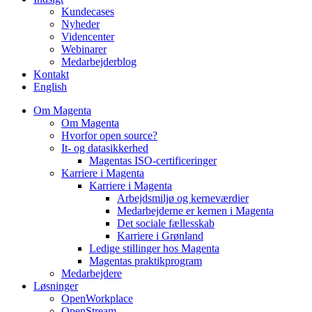
Kundecases
Nyheder
Videncenter
Webinarer
Medarbejderblog
Kontakt
English
Om Magenta
Om Magenta
Hvorfor open source?
It- og datasikkerhed
Magentas ISO-certificeringer
Karriere i Magenta
Karriere i Magenta
Arbejdsmiljø og kerneværdier
Medarbejderne er kernen i Magenta
Det sociale fællesskab
Karriere i Grønland
Ledige stillinger hos Magenta​
Magentas praktikprogram
Medarbejdere
Løsninger
OpenWorkplace
OpenStream