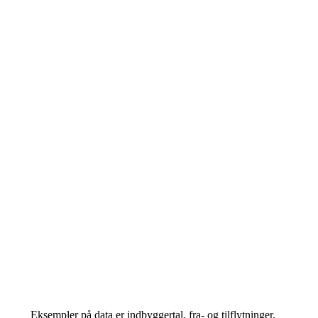
Eksempler på data er indbyggertal, fra- og tilflytninger,