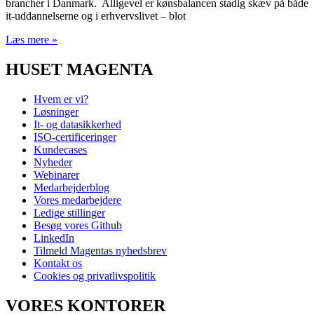
brancher i Danmark. Alligevel er kønsbalancen stadig skæv på både
it-uddannelserne og i erhvervslivet – blot
Læs mere »
HUSET MAGENTA
Hvem er vi?
Løsninger
It- og datasikkerhed
ISO-certificeringer
Kundecases
Nyheder
Webinarer
Medarbejderblog
Vores medarbejdere
Ledige stillinger
Besøg vores Github
LinkedIn
Tilmeld Magentas nyhedsbrev
Kontakt os
Cookies og privatlivspolitik
VORES KONTORER