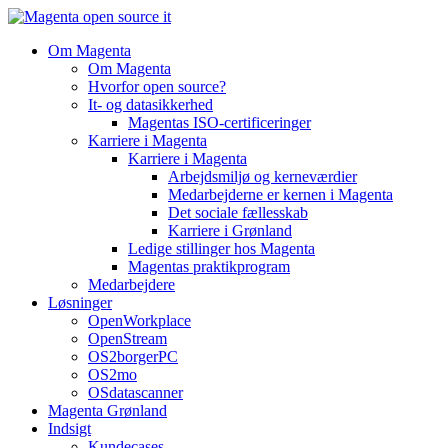
Videre
til
Om Magenta
indhold
Om Magenta
Hvorfor open source?
It- og datasikkerhed
Magentas ISO-certificeringer
Karriere i Magenta
Karriere i Magenta
Arbejdsmiljø og kerneværdier
Medarbejderne er kernen i Magenta
Det sociale fællesskab
Karriere i Grønland
Ledige stillinger hos Magenta​
Magentas praktikprogram
Medarbejdere
Løsninger
OpenWorkplace
OpenStream
OS2borgerPC
OS2mo
OSdatascanner
Magenta Grønland
Indsigt
Kundecases