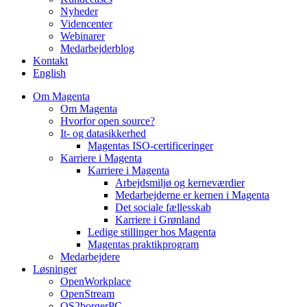
Nyheder
Videncenter
Webinarer
Medarbejderblog
Kontakt
English
Om Magenta
Om Magenta
Hvorfor open source?
It- og datasikkerhed
Magentas ISO-certificeringer
Karriere i Magenta
Karriere i Magenta
Arbejdsmiljø og kerneværdier
Medarbejderne er kernen i Magenta
Det sociale fællesskab
Karriere i Grønland
Ledige stillinger hos Magenta​
Magentas praktikprogram
Medarbejdere
Løsninger
OpenWorkplace
OpenStream
OS2borgerPC