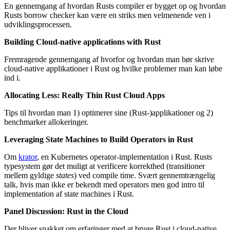
En gennemgang af hvordan Rusts compiler er bygget op og hvordan
Rusts borrow checker kan være en striks men velmenende ven i
udviklingsprocessen.
Building Cloud-native applications with Rust
Fremragende gennemgang af hvorfor og hvordan man bør skrive
cloud-native applikationer i Rust og hvilke problemer man kan løbe
ind i.
Allocating Less: Really Thin Rust Cloud Apps
Tips til hvordan man 1) optimerer sine (Rust-)applikationer og 2)
benchmarker allokeringer.
Leveraging State Machines to Build Operators in Rust
Om
krator
, en Kubernetes operator-implementation i Rust. Rusts
typesystem gør det muligt at verificere korrekthed (transitioner
mellem gyldige
states
) ved compile time. Svært gennemtrængelig
talk, hvis man ikke er bekendt med operators men god intro til
implementation af state machines i Rust.
Panel Discussion: Rust in the Cloud
Der bliver snakket om erfaringer med at bruge Rust i cloud-native