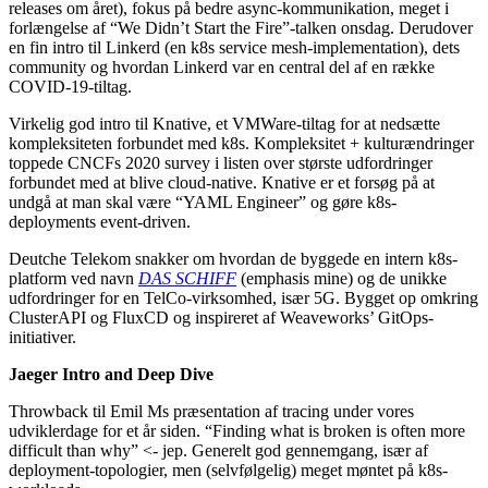
releases om året), fokus på bedre async-kommunikation, meget i
forlængelse af “We Didn’t Start the Fire”-talken onsdag. Derudover
en fin intro til Linkerd (en k8s service mesh-implementation), dets
community og hvordan Linkerd var en central del af en række
COVID-19-tiltag.
Virkelig god intro til Knative, et VMWare-tiltag for at nedsætte
kompleksiteten forbundet med k8s. Kompleksitet + kulturændringer
toppede CNCFs 2020 survey i listen over største udfordringer
forbundet med at blive cloud-native. Knative er et forsøg på at
undgå at man skal være “YAML Engineer” og gøre k8s-
deployments event-driven.
Deutche Telekom snakker om hvordan de byggede en intern k8s-
platform ved navn
DAS SCHIFF
(emphasis mine) og de unikke
udfordringer for en TelCo-virksomhed, især 5G. Bygget op omkring
ClusterAPI og FluxCD og inspireret af Weaveworks’ GitOps-
initiativer.
Jaeger Intro and Deep Dive
Throwback til Emil Ms præsentation af tracing under vores
udviklerdage for et år siden. “Finding what is broken is often more
difficult than why” <- jep. Generelt god gennemgang, især af
deployment-topologier, men (selvfølgelig) meget møntet på k8s-