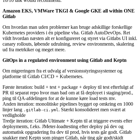
10/10 talk would recommend.
Amazon EKS, VMWare TKGI & Google GKE all within ONE
Gitlab
Om hvordan man uden problemer kan bruge adskillige forskellige
Kubernetes providers i én pipeline vha. Gitlab AutoDevOps. Ret
vildt hvordan næsten alt er konfigureret og styret via Gitlabs UI inkl.
canary rollouts, løbende udrulning, review environments, skalering
ud fra metrkiker og meget mere.
GitOps in a regulated environment using Gitlab and Keptn
Om migreringen fra et udvalg af versionsstyringssystemer og
platforme til Gitlab CI/CD + Kubernetes.
Første iteration: build + test + package + deploy til test efterfulgt af
PR til separat repo hvor man bad om at få deployet i staging/prod.,
ping til QA-afdelingen for at de kunne køre load tests mv.
Anden iteration: monolitiske pipelines bygget op omkring en 1000
linjer lang
. Stærkt konsolideret men svært at
.gitlab-ci.yml
vedligholde
Tredje iteration: Gitlab Ultimate + Keptn til at triggere events efter
deployments, f.eks. JMeter-loadtesting efter deploy på dev og
automatisk opgradering fra dev til prod, hvis tests går godt. Gitlab
snakker med Keptn som pinger Gitlab, når ting går godt/skidt