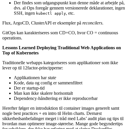
Der findes som udgangspunkt kun denne måde at arbejde på,
dvs. al Ops foregår gennem versionerede deklarationer, ingen
SSH, ingen
, etc.
kubectl apply
Flux, ArgoCD, ClusterAPI er eksempler på
reconcilers
.
GitOps kan karakteriseres som CD+CO, hvor CO = continuous
operations.
Lessons Learned Deploying Traditional Web Applications on
Top of Kubernetes
Traditionelle webapps kategoriseres som applikationer som ikke
lever op til 12factor-principperne:
Applikationen har
state
Kode, data og config er sammenfiltret
Der er startup-tid
Man kan ikke skalere horisontalt
Dependency-håndtering er ikke reproducerbar
Herefter følger en introduktion til container images generelt samt
nogle best practices + en intro til Helm charts. Dernæst
sikkerhedsanbefalinger meget i tråd med Labs’ audit plan og tips til
hvordan man optimerer image-størrelse. Mange gode begyndertips
for udviklere, der ikke har erfaring med at skrive Dockerfiles.