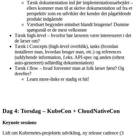
Tænk dokumentation ind
før
implementationsarbejdet –
ellers kommer man til at skrive dokumentation ud fra et
perspektiv som en udvikler der kender det pågældende
produkt indgående
Værdsæt begynder-mindset blandt brugerne! Dumme
spørgsmål er de mest velkomne
Tænk high-level – hvorfor bør læseren være interesseret i det
de læser om?
Tænk i Concepts (high-level overblik), tasks (hvordan
installerer man, hvordan bruger man, etc.) og references
(uddybende information, f.eks. API-spec og anden (oftest
auto-genereret) udførdlig dokumentation)
Tænk i flow – hvad forventer man at folk læser først? Og
derefter?
Learn more-links er stadig et hit!
Dag 4: Torsdag – KubeCon + CloudNativeCon
Keynote sessions
Lidt om Kubernetes-projektets udvikling, ny release cadence (3