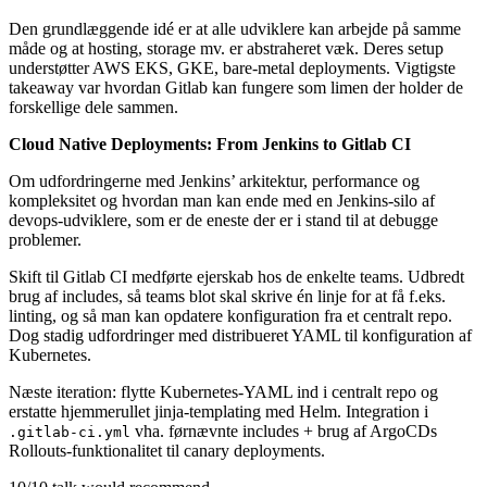
Den grundlæggende idé er at alle udviklere kan arbejde på samme
måde og at hosting, storage mv. er abstraheret væk. Deres setup
understøtter AWS EKS, GKE, bare-metal deployments. Vigtigste
takeaway var hvordan Gitlab kan fungere som limen der holder de
forskellige dele sammen.
Cloud Native Deployments: From Jenkins to Gitlab CI
Om udfordringerne med Jenkins’ arkitektur, performance og
kompleksitet og hvordan man kan ende med en Jenkins-silo af
devops-udviklere, som er de eneste der er i stand til at debugge
problemer.
Skift til Gitlab CI medførte ejerskab hos de enkelte teams. Udbredt
brug af includes, så teams blot skal skrive én linje for at få f.eks.
linting, og så man kan opdatere konfiguration fra et centralt repo.
Dog stadig udfordringer med distribueret YAML til konfiguration af
Kubernetes.
Næste iteration: flytte Kubernetes-YAML ind i centralt repo og
erstatte hjemmerullet jinja-templating med Helm. Integration i
vha. førnævnte includes + brug af ArgoCDs
.gitlab-ci.yml
Rollouts-funktionalitet til canary deployments.