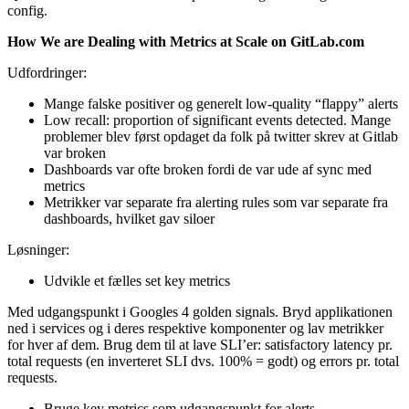
config.
How We are Dealing with Metrics at Scale on GitLab.com
Udfordringer:
Mange falske positiver og generelt low-quality “flappy” alerts
Low recall: proportion of significant events detected. Mange
problemer blev først opdaget da folk på twitter skrev at Gitlab
var broken
Dashboards var ofte broken fordi de var ude af sync med
metrics
Metrikker var separate fra alerting rules som var separate fra
dashboards, hvilket gav siloer
Løsninger:
Udvikle et fælles set key metrics
Med udgangspunkt i Googles 4 golden signals. Bryd applikationen
ned i services og i deres respektive komponenter og lav metrikker
for hver af dem. Brug dem til at lave SLI’er: satisfactory latency pr.
total requests (en inverteret SLI dvs. 100% = godt) og errors pr. total
requests.
Bruge key metrics som udgangspunkt for alerts