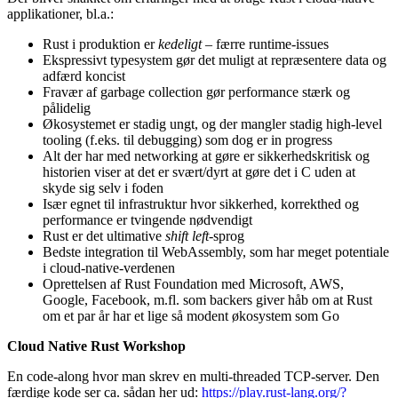
applikationer, bl.a.:
Rust i produktion er
kedeligt
– færre runtime-issues
Ekspressivt typesystem gør det muligt at repræsentere data og
adfærd koncist
Fravær af garbage collection gør performance stærk og
pålidelig
Økosystemet er stadig ungt, og der mangler stadig high-level
tooling (f.eks. til debugging) som dog er in progress
Alt der har med networking at gøre er sikkerhedskritisk og
historien viser at det er svært/dyrt at gøre det i C uden at
skyde sig selv i foden
Især egnet til infrastruktur hvor sikkerhed, korrekthed og
performance er tvingende nødvendigt
Rust er det ultimative
shift left
-sprog
Bedste integration til WebAssembly, som har meget potentiale
i cloud-native-verdenen
Oprettelsen af Rust Foundation med Microsoft, AWS,
Google, Facebook, m.fl. som backers giver håb om at Rust
om et par år har et lige så modent økosystem som Go
Cloud Native Rust Workshop
En code-along hvor man skrev en multi-threaded TCP-server. Den
færdige kode ser ca. sådan her ud:
https://play.rust-lang.org/?