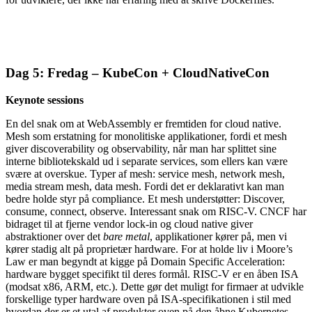
Dag 5: Fredag – KubeCon + CloudNativeCon
Keynote sessions
En del snak om at WebAssembly er fremtiden for cloud native.
Mesh som erstatning for monolitiske applikationer, fordi et mesh
giver discoverability og observability, når man har splittet sine
interne bibliotekskald ud i separate services, som ellers kan være
svære at overskue. Typer af mesh: service mesh, network mesh,
media stream mesh, data mesh. Fordi det er deklarativt kan man
bedre holde styr på compliance. Et mesh understøtter: Discover,
consume, connect, observe. Interessant snak om RISC-V. CNCF har
bidraget til at fjerne vendor lock-in og cloud native giver
abstraktioner over det
bare metal
, applikationer kører på, men vi
kører stadig alt på proprietær hardware. For at holde liv i Moore’s
Law er man begyndt at kigge på Domain Specific Acceleration:
hardware bygget specifikt til deres formål. RISC-V er en åben ISA
(modsat x86, ARM, etc.). Dette gør det muligt for firmaer at udvikle
forskellige typer hardware oven på ISA-specifikationen i stil med
hvordan der er et utal af produkter oven på den åbne Kubernetes-