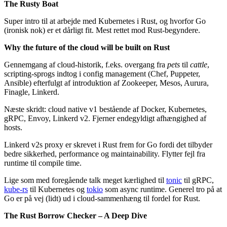
The Rusty Boat
Super intro til at arbejde med Kubernetes i Rust, og hvorfor Go
(ironisk nok) er et dårligt fit. Mest rettet mod Rust-begyndere.
Why the future of the cloud will be built on Rust
Gennemgang af cloud-historik, f.eks. overgang fra
pets
til
cattle
,
scripting-sprogs indtog i config management (Chef, Puppeter,
Ansible) efterfulgt af introduktion af Zookeeper, Mesos, Aurura,
Finagle, Linkerd.
Næste skridt: cloud native v1 bestående af Docker, Kubernetes,
gRPC, Envoy, Linkerd v2. Fjerner endegyldigt afhængighed af
hosts.
Linkerd v2s proxy er skrevet i Rust frem for Go fordi det tilbyder
bedre sikkerhed, performance og maintainability. Flytter fejl fra
runtime til compile time.
Lige som med foregående talk meget kærlighed til
tonic
til gRPC,
kube-rs
til Kubernetes og
tokio
som async runtime. Generel tro på at
Go er på vej (lidt) ud i cloud-sammenhæng til fordel for Rust.
The Rust Borrow Checker – A Deep Dive