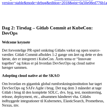
version=stable&mode=debug&edition=2018&gist=0a50e08ed776b1
Dag 2: Tirsdag – Gitlab Commit at KubeCon:
DevOps
Welcome keynote
Det forventelige PR-spiel omkring Gitlabs vækst og open source-
værdier. Gitlab Commit afholdes 1-2 gange om året og dette er den
første, der er integreret i KubeCon. Årets tema er “Innovate
together” og fokus er på hvordan DevSecOps og cloud native
hænger sammen.
Adopting cloud native at the SKAO
Om hvordan en gigantisk global rumforskningsinstitution har taget
DevSecOps og SAFe Agile i brug. Det tog dem 3 måneder at tage
Gitlab i brug til den komplette SDLC, dvs. byg, test, monitorering,
release, deployment, etc., altsammen håndteret vha. Gitlabs
indbyggede integrationer til Kubernetes, ElasticSearch, Prometheus,
Nexus, mv.