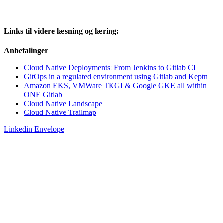
Links
til videre læsning og læring:
Anbefalinger
Cloud Native Deployments: From Jenkins to Gitlab CI
GitOps in a regulated environment using Gitlab and Keptn
Amazon EKS, VMWare TKGI & Google GKE all within
ONE Gitlab
Cloud Native Landscape
Cloud Native Trailmap
Linkedin
Envelope