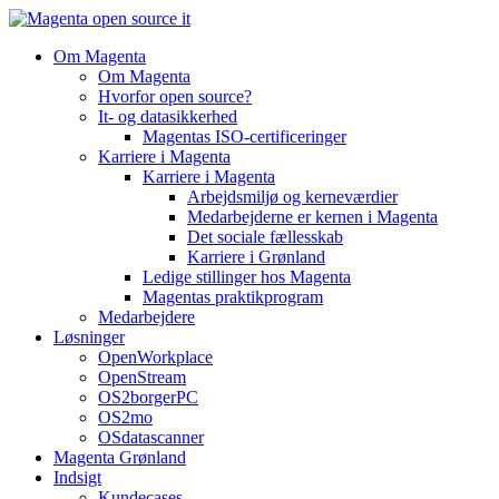
Videre
til
Om Magenta
indhold
Om Magenta
Hvorfor open source?
It- og datasikkerhed
Magentas ISO-certificeringer
Karriere i Magenta
Karriere i Magenta
Arbejdsmiljø og kerneværdier
Medarbejderne er kernen i Magenta
Det sociale fællesskab
Karriere i Grønland
Ledige stillinger hos Magenta​
Magentas praktikprogram
Medarbejdere
Løsninger
OpenWorkplace
OpenStream
OS2borgerPC
OS2mo
OSdatascanner
Magenta Grønland
Indsigt
Kundecases