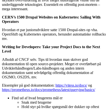
skyldtes overvurdering af hvor meget slutbrugerne vidste om de
underliggende teknologier. Essentielt en offentlig post-mortem –
mega interessant.
CERN’s 1500 Drupal Websites on Kubernetes: Sailing With
Operators
Hvordan et par juniorudviklere satte 1500 Drupal-sites op vha.
OpenShift og Kubernetes operators, herunder automatiske rollbacks
mv.
Writing for Developers: Take your Project Docs to the Next
Level
Afholdt af CNCF selv. Tips til hvordan man skriver god
dokumentation til open source-projekter. Meget er overførbart på
Udviklerhåndbogen/Labs-håndbogen og anden intern
dokumentation samt selvfølgelig offentlig dokumentation af
OS2MO, OS2DS, mv.
Eksempler på god dokumentation:
https://vitess.io/docs/
og
https://prometheus.io/docs/prometheus/latest/querying/basics/
Find ud af hvad brugerens mål er
Snak med brugerne
Hold styr på hvilke spørgsmål der dukker op oftest