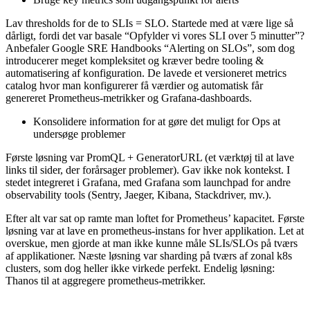
Lav thresholds for de to SLIs = SLO. Startede med at være lige så
dårligt, fordi det var basale “Opfylder vi vores SLI over 5 minutter”?
Anbefaler Google SRE Handbooks “Alerting on SLOs”, som dog
introducerer meget kompleksitet og kræver bedre tooling &
automatisering af konfiguration. De lavede et versioneret metrics
catalog hvor man konfigurerer få værdier og automatisk får
genereret Prometheus-metrikker og Grafana-dashboards.
Konsolidere information for at gøre det muligt for Ops at
undersøge problemer
Første løsning var PromQL + GeneratorURL (et værktøj til at lave
links til sider, der forårsager problemer). Gav ikke nok kontekst. I
stedet integreret i Grafana, med Grafana som launchpad for andre
observability tools (Sentry, Jaeger, Kibana, Stackdriver, mv.).
Efter alt var sat op ramte man loftet for Prometheus’ kapacitet. Første
løsning var at lave en prometheus-instans for hver applikation. Let at
overskue, men gjorde at man ikke kunne måle SLIs/SLOs på tværs
af applikationer. Næste løsning var sharding på tværs af zonal k8s
clusters, som dog heller ikke virkede perfekt. Endelig løsning:
Thanos til at aggregere prometheus-metrikker.