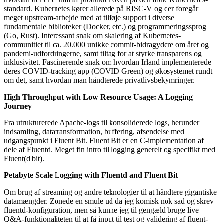
standard. Kubernetes kører allerede på RISC-V og der foregår
meget upstream-arbejde med at tilføje support i diverse
fundamentale biblioteker (Docker, etc.) og programmeringssprog
(Go, Rust). Interessant snak om skalering af Kubernetes-
communitiet til ca. 20.000 unikke commit-bidragydere om året og
pandemi-udfordringerne, samt tiltag for at styrke transparens og
inklusivitet. Fascinerende snak om hvordan Irland implementerede
deres COVID-tracking app (COVID Green) og økosystemet rundt
om det, samt hvordan man håndterede privatlivsbekymringer.
High Throughput with Low Resource Usage: A Logging
Journey
Fra utrukturerede Apache-logs til konsoliderede logs, herunder
indsamling, datatransformation, buffering, afsendelse med
udgangspunkt i Fluent Bit. Fluent Bit er en C-implementation af
dele af Fluentd. Meget fin intro til logging generelt og specifikt med
Fluent(d|bit).
Petabyte Scale Logging with Fluentd and Fluent Bit
Om brug af streaming og andre teknologier til at håndtere gigantiske
datamængder. Zonede en smule ud da jeg komisk nok sad og skrev
fluentd-konfiguration, men så kunne jeg til gengæld bruge live
Q&A-funktionaliteten til at få input til test og validering af fluent-