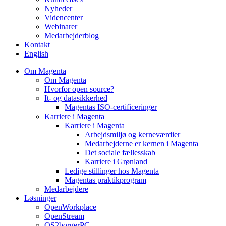
Nyheder
Videncenter
Webinarer
Medarbejderblog
Kontakt
English
Om Magenta
Om Magenta
Hvorfor open source?
It- og datasikkerhed
Magentas ISO-certificeringer
Karriere i Magenta
Karriere i Magenta
Arbejdsmiljø og kerneværdier
Medarbejderne er kernen i Magenta
Det sociale fællesskab
Karriere i Grønland
Ledige stillinger hos Magenta​
Magentas praktikprogram
Medarbejdere
Løsninger
OpenWorkplace
OpenStream
OS2borgerPC