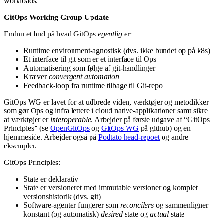
workloads.
GitOps Working Group Update
Endnu et bud på hvad GitOps
egentlig
er:
Runtime environment-agnostisk (dvs. ikke bundet op på k8s)
Et interface til git som er et interface til Ops
Automatisering som følge af git-handlinger
Kræver
convergent automation
Feedback-loop fra runtime tilbage til Git-repo
GitOps WG er lavet for at udbrede viden, værktøjer og metodikker
som gør Ops og infra lettere i cloud native-applikationer samt sikre
at værktøjer er
interoperable
. Arbejder på første udgave af “GitOps
Principles” (se
OpenGitOps
og
GitOps WG
på github) og en
hjemmeside. Arbejder også på
Podtato head-repoet
og andre
eksempler.
GitOps Principles:
State er deklarativ
State er versioneret med immutable versioner og komplet
versionshistorik (dvs. git)
Software-agenter fungerer som
reconcilers
og sammenligner
konstant (og automatisk)
desired
state og
actual
state