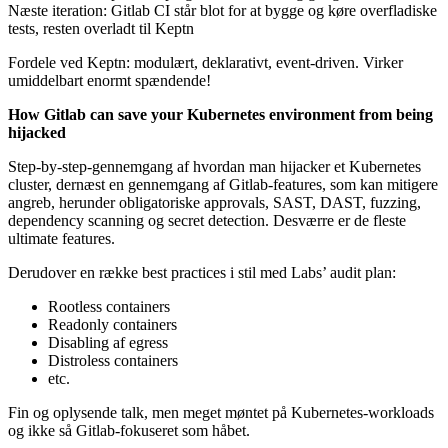
Næste iteration: Gitlab CI står blot for at bygge og køre overfladiske
tests, resten overladt til Keptn
Fordele ved Keptn: modulært, deklarativt, event-driven. Virker
umiddelbart enormt spændende!
How Gitlab can save your Kubernetes environment from being
hijacked
Step-by-step-gennemgang af hvordan man hijacker et Kubernetes
cluster, dernæst en gennemgang af Gitlab-features, som kan mitigere
angreb, herunder obligatoriske approvals, SAST, DAST, fuzzing,
dependency scanning og secret detection. Desværre er de fleste
ultimate features.
Derudover en række best practices i stil med Labs’ audit plan:
Rootless containers
Readonly containers
Disabling af egress
Distroless containers
etc.
Fin og oplysende talk, men meget møntet på Kubernetes-workloads
og ikke så Gitlab-fokuseret som håbet.