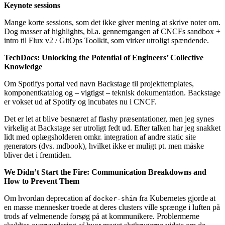
Keynote sessions
Mange korte sessions, som det ikke giver mening at skrive noter om.
Dog masser af highlights, bl.a. gennemgangen af CNCFs sandbox +
intro til Flux v2 / GitOps Toolkit, som virker utroligt spændende.
TechDocs: Unlocking the Potential of Engineers’ Collective
Knowledge
Om Spotifys portal ved navn Backstage til projekttemplates,
komponentkatalog og – vigtigst – teknisk dokumentation. Backstage
er vokset ud af Spotify og incubates nu i CNCF.
Det er let at blive besnæret af flashy præsentationer, men jeg synes
virkelig at Backstage ser utroligt fedt ud. Efter talken har jeg snakket
lidt med oplægsholderen omkr. integration af andre static site
generators (dvs. mdbook), hvilket ikke er muligt pt. men måske
bliver det i fremtiden.
We Didn’t Start the Fire: Communication Breakdowns and
How to Prevent Them
Om hvordan deprecation af
fra Kubernetes gjorde at
docker-shim
en masse mennesker troede at deres clusters ville sprænge i luften på
trods af velmenende forsøg på at kommunikere. Problermerne