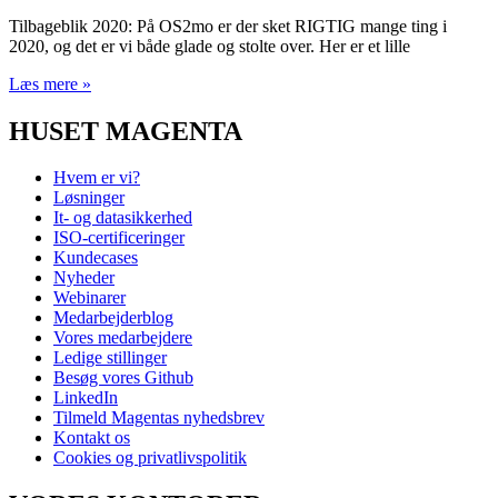
Tilbageblik 2020: På OS2mo er der sket RIGTIG mange ting i
2020, og det er vi både glade og stolte over. Her er et lille
Læs mere »
HUSET MAGENTA
Hvem er vi?
Løsninger
It- og datasikkerhed
ISO-certificeringer
Kundecases
Nyheder
Webinarer
Medarbejderblog
Vores medarbejdere
Ledige stillinger
Besøg vores Github
LinkedIn
Tilmeld Magentas nyhedsbrev
Kontakt os
Cookies og privatlivspolitik