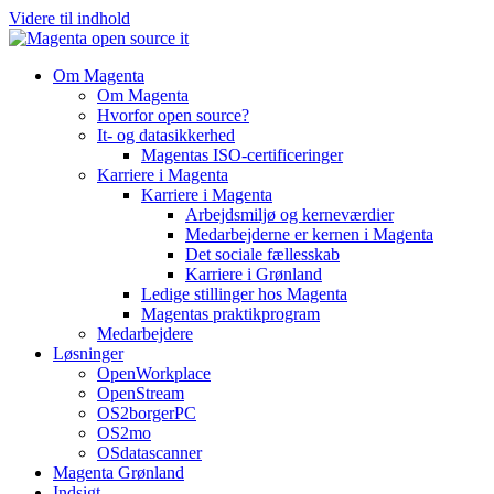
Videre til indhold
Om Magenta
Om Magenta
Hvorfor open source?
It- og datasikkerhed
Magentas ISO-certificeringer
Karriere i Magenta
Karriere i Magenta
Arbejdsmiljø og kerneværdier
Medarbejderne er kernen i Magenta
Det sociale fællesskab
Karriere i Grønland
Ledige stillinger hos Magenta​
Magentas praktikprogram
Medarbejdere
Løsninger
OpenWorkplace
OpenStream
OS2borgerPC
OS2mo
OSdatascanner
Magenta Grønland
Indsigt