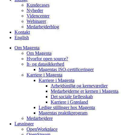
Kundecases
Nyheder
Videncenter
Webinarer
Medarbejderblog
Kontakt
English
Om Magenta
Om Magenta
Hvorfor open source?
It- og datasikkerhed
Magentas ISO-certificeringer
Karriere i Magenta
Karriere i Magenta
Arbejdsmiljø og kerneværdier
Medarbejderne er kernen i Magenta
Det sociale fællesskab
Karriere i Grønland
Ledige stillinger hos Magenta​
Magentas praktikprogram
Medarbejdere
Løsninger
OpenWorkplace
OpenStream