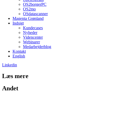
OS2borgerPC
OS2mo
OSdatascanner
Magenta Grønland
Indsigt
Kundecases
Nyheder
Videncenter
Webinarer
Medarbejderblog
Kontakt
English
Linkedin
Læs mere
Andet