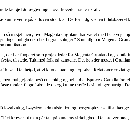
te længe før lovgivningen overhovedet trådte i kraft.
 ikke kunne vente på, at loven stod klar. Derfor indgik vi en tillidsbaser
n om så meget mere, hvor Magenta Grønland har været med hele vejen ig
le løsnings muligheder eller begrænsninger.” Samtidig har Magenta Grønl
 kommunikation.
la, der har fungeret som projektleder for Magenta Grønland og samtidig 
 fysisk til stede. Talt med folk på gangene. Det betyder meget i Grønl
 huset. Det betød, at vi kunne tage ting i opløbet. Relationer er vigtige 
ten, men muliggjorde også en smidig og agil arbejdsproces. Camilla fort
 faste møder, fulgte løbende op og kunne træffe beslutninger hurtigt. D
 få lovgivning, it-system, administration og borgeroplevelse til at hæng
Det kræver, at man går tæt på kundens virkelighed. Det kræver mod, fleksib