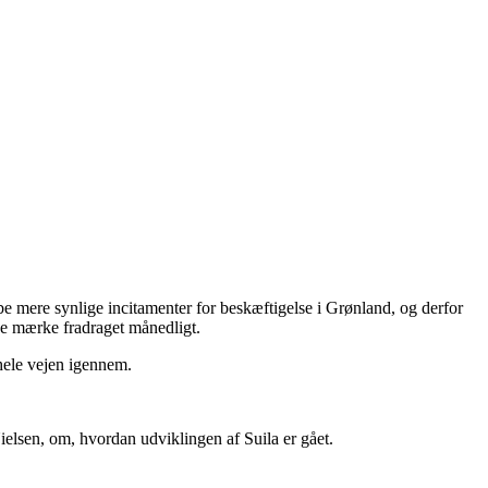
be mere synlige incitamenter for beskæftigelse i Grønland, og derfor
nne mærke fradraget månedligt.
hele vejen igennem.
elsen, om, hvordan udviklingen af Suila er gået.