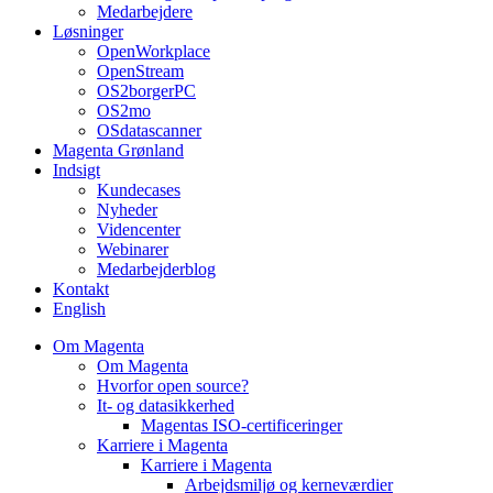
Medarbejdere
Løsninger
OpenWorkplace
OpenStream
OS2borgerPC
OS2mo
OSdatascanner
Magenta Grønland
Indsigt
Kundecases
Nyheder
Videncenter
Webinarer
Medarbejderblog
Kontakt
English
Om Magenta
Om Magenta
Hvorfor open source?
It- og datasikkerhed
Magentas ISO-certificeringer
Karriere i Magenta
Karriere i Magenta
Arbejdsmiljø og kerneværdier