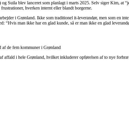
t) og Suila blev lanceret som planlagt i marts 2025. Selv siger Kim, at “
frustrationer, hverken internt eller blandt borgerne.
bejder i Grønland. Ikke som traditionel it-leverandør, men som en integ
r med: “Hvis man ikke har en glad kunde, så er man ikke en glad leverandø
 ud af de fem kommuner i Grønland
 affald i hele Grønland, hvilket inkluderer opførelsen af to nye forbræ