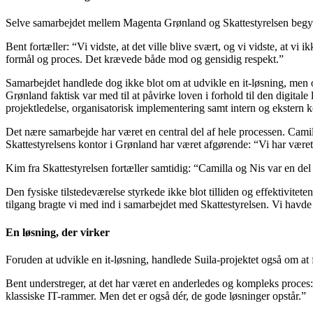
Selve samarbejdet mellem Magenta Grønland og Skattestyrelsen begynd
Bent fortæller: “Vi vidste, at det ville blive svært, og vi vidste, at vi
formål og proces. Det krævede både mod og gensidig respekt.”
Samarbejdet handlede dog ikke blot om at udvikle en it-løsning, me
Grønland faktisk var med til at påvirke loven i forhold til den digita
projektledelse, organisatorisk implementering samt intern og ekstern
Det nære samarbejde har været en central del af hele processen. Camil
Skattestyrelsens kontor i Grønland har været afgørende: “Vi har været
Kim fra Skattestyrelsen fortæller samtidig: “Camilla og Nis var en del af
Den fysiske tilstedeværelse styrkede ikke blot tilliden og effektivite
tilgang bragte vi med ind i samarbejdet med Skattestyrelsen. Vi havde
En løsning, der virker
Foruden at udvikle en it-løsning, handlede Suila-projektet også om at
Bent understreger, at det har været en anderledes og kompleks proces: “
klassiske IT-rammer. Men det er også dér, de gode løsninger opstår.”