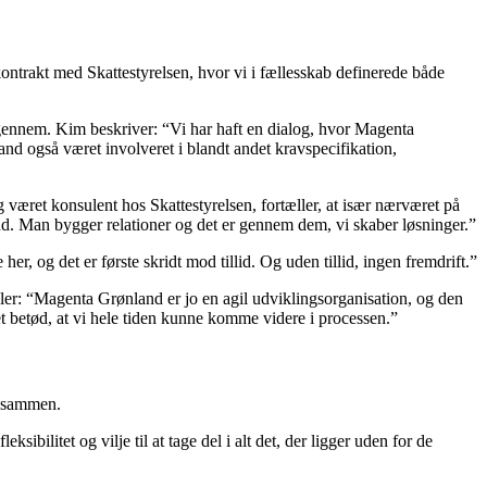
et kontrakt med Skattestyrelsen, hvor vi i fællesskab definerede både
ennem. Kim beskriver: “Vi har haft en dialog, hvor Magenta
and også været involveret i blandt andet kravspecifikation,
været konsulent hos Skattestyrelsen, fortæller, at især nærværet på
and. Man bygger relationer og det er gennem dem, vi skaber løsninger.”
her, og det er første skridt mod tillid. Og uden tillid, ingen fremdrift.”
æller: “Magenta Grønland er jo en agil udviklingsorganisation, og den
et betød, at vi hele tiden kunne komme videre i processen.”
e sammen.
ilitet og vilje til at tage del i alt det, der ligger uden for de