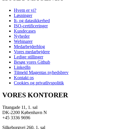
Hvem er vi?
Løsninger
It- og datasikkerhed
ISO-certificeringer
Kundecases
Nyheder
Webinarer
Medarbejderblog
Vores medarbejdere
Ledige stillinger
Besøg vores Github
LinkedIn
Tilmeld Magentas nyhedsbrev
Kontakt os
Cookies og privatlivspolitik
VORES KONTORER
Titangade 11, 1. sal
DK-2200 København N
+45 3336 9696
Silkeborgvej 260, 1. sal