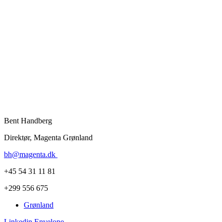
Bent Handberg
Direktør, Magenta Grønland
bh@magenta.dk
+45 54 31 11 81
+299 556 675
Grønland
Linkedin
Envelope