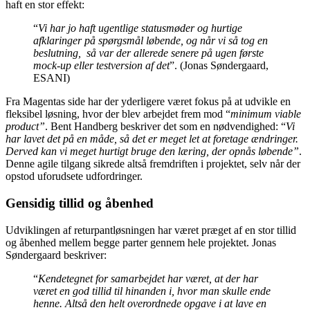
haft en stor effekt:
“
Vi har jo haft ugentlige statusmøder og hurtige
afklaringer på spørgsmål løbende, og når vi så tog en
beslutning, så var der allerede senere på ugen første
mock-up eller testversion af det
”. (Jonas Søndergaard,
ESANI)
Fra Magentas side har der yderligere været fokus på at udvikle en
fleksibel løsning, hvor der blev arbejdet frem mod “
minimum viable
product”
. Bent Handberg beskriver det som en nødvendighed: “
Vi
har lavet det på en måde, så det er meget let at foretage ændringer.
Derved kan vi meget hurtigt bruge den læring, der opnås løbende”
.
Denne agile tilgang sikrede altså fremdriften i projektet, selv når der
opstod uforudsete udfordringer.
Gensidig tillid og åbenhed
Udviklingen af returpantløsningen har været præget af en stor tillid
og åbenhed mellem begge parter gennem hele projektet. Jonas
Søndergaard beskriver:
“
Kendetegnet for samarbejdet har været, at der har
været en god tillid til hinanden i, hvor man skulle ende
henne. Altså den helt overordnede opgave i at lave en