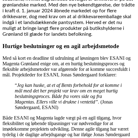
grønlandske marked. Med den nye bekendtgørelse, der trådte
i kraft d. 1. januar 2024 åbnede markedet op for flere
drikkevarer, dog med krav om at al drikkevareemballage skal
indgå i et landsdækkende pantsystem. Herved er det nu
muligt at bringe langt flere produkter på butikshylderne i
Grønland til glæde for landets befolkning.
Hurtige beslutninger og en agil arbejdsmetode
Med så kort en deadline til udrulning af løsningen blev ESANI og
Magenta Grønland enige om, at en hurtig beslutningsproces og
fleksible arbejdsmetoder var afgørende for at komme succesfuldt i
mål. Projektleder for ESANI, Jonas Søndergaard forklarer:
“
Jeg kan huske, at et af Bents forbehold for at komme i
mål med det her projekt var krav om en meget hurtig
beslutningsproces. Både fra vores side og fra
Magentas. Ellers ville vi drukne i ventetid”.
(Jonas
Søndergaard, ESANI)
Både ESANI og Magenta lagde vægt på en agil tilgang, hvor
fleksibilitet og løbende tilpasninger var nødvendige for at
imødekomme projektets udvikling. Denne agile tilgang har været
tydelig i de daglige arbejdsgange og har ifølge Jonas Søndergaard