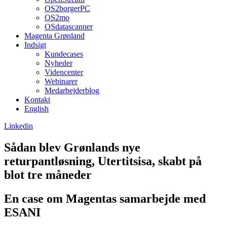
OS2borgerPC
OS2mo
OSdatascanner
Magenta Grønland
Indsigt
Kundecases
Nyheder
Videncenter
Webinarer
Medarbejderblog
Kontakt
English
Linkedin
Sådan blev Grønlands nye
returpantløsning, Utertitsisa, skabt på
blot tre måneder
En case om Magentas samarbejde med
ESANI