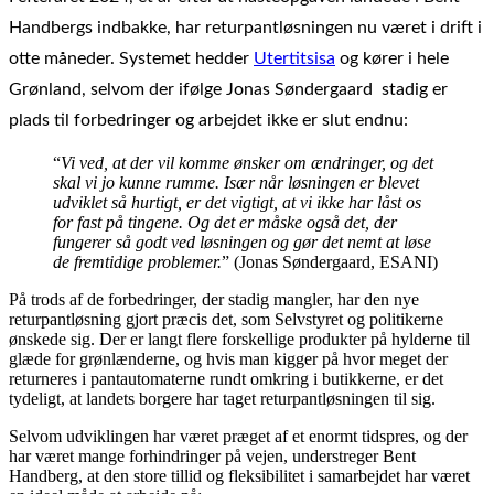
Handbergs indbakke, har returpantløsningen nu været i drift i
otte måneder. Systemet hedder
Utertitsisa
og kører i hele
Grønland, selvom der ifølge Jonas Søndergaard stadig er
plads til forbedringer og arbejdet ikke er slut endnu:
“
Vi ved, at der vil komme ønsker om ændringer, og det
skal vi jo kunne rumme. Især når løsningen er blevet
udviklet så hurtigt, er det vigtigt, at vi ikke har låst os
for fast på tingene. Og det er måske også det, der
fungerer så godt ved løsningen og gør det nemt at løse
de fremtidige problemer.
” (Jonas Søndergaard, ESANI)
På trods af de forbedringer, der stadig mangler, har den nye
returpantløsning gjort præcis det, som Selvstyret og politikerne
ønskede sig. Der er langt flere forskellige produkter på hylderne til
glæde for grønlænderne, og hvis man kigger på hvor meget der
returneres i pantautomaterne rundt omkring i butikkerne, er det
tydeligt, at landets borgere har taget returpantløsningen til sig.
Selvom udviklingen har været præget af et enormt tidspres, og der
har været mange forhindringer på vejen, understreger Bent
Handberg, at den store tillid og fleksibilitet i samarbejdet har været