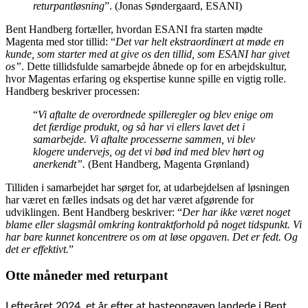
returpantløsning
”. (Jonas Søndergaard, ESANI)
Bent Handberg fortæller, hvordan ESANI fra starten mødte
Magenta med stor tillid: “
Det var helt ekstraordinært at møde en
kunde, som starter med at give os den tillid, som ESANI har givet
os”
. Dette tillidsfulde samarbejde åbnede op for en arbejdskultur,
hvor Magentas erfaring og ekspertise kunne spille en vigtig rolle.
Handberg beskriver processen:
“
Vi aftalte de overordnede spilleregler og blev enige om
det færdige produkt, og så har vi ellers lavet det i
samarbejde. Vi aftalte processerne sammen, vi blev
klogere undervejs, og det vi bød ind med blev hørt og
anerkendt”.
(Bent Handberg, Magenta Grønland)
Tilliden i samarbejdet har sørget for, at udarbejdelsen af løsningen
har været en fælles indsats og det har været afgørende for
udviklingen. Bent Handberg beskriver: “
Der har ikke været noget
blame eller slagsmål omkring kontraktforhold på noget tidspunkt. Vi
har bare kunnet koncentrere os om at løse opgaven. Det er fedt. Og
det er effektivt.
”
Otte måneder med returpant
I efteråret 2024, et år efter at hasteopgaven landede i Bent