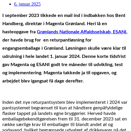
6. januar 2025
I september 2023 tikkede en mail ind i indbakken hos Bent 
Handberg, direktør i Magenta Grønland. Heri lå en 
hasteopgave fra 
Grønlands Nationale Affaldsselskab, ESANI
, 
der havde brug for  en returpantløsning
for 
engangsemballage i Grønland. Løsningen skulle være klar til 
udrulning i hele landet 1. januar 2024. Denne korte tidsfrist 
gav Magenta og ESANI godt tre måneder til udvikling, test 
og implementering. Magenta takkede ja til opgaven, og 
arbejdet blev igangsat få dage derefter. 
Inden det nye returpantsystem blev implementeret i 2024 var
pantsystemet begrænset til kun at håndtere genpåfyldelige
flasker tappet på landets egne bryggerier. Herved havde
emballagebekendtgørelsen frem til 31. december 2023 sat en
række særlige krav til emballager til blandt andet øl og
sodavand, hvilket begrænsede udvalget af drikkevarer på det