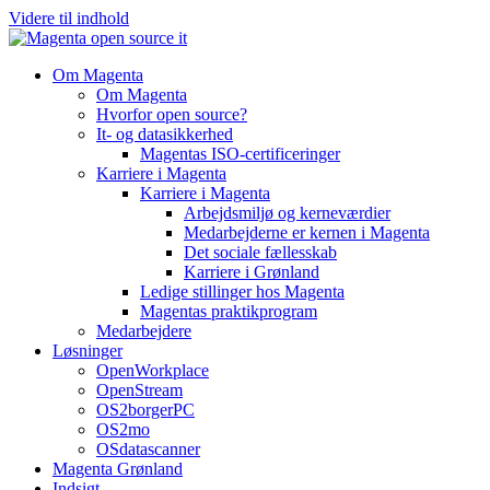
Videre til indhold
Om Magenta
Om Magenta
Hvorfor open source?
It- og datasikkerhed
Magentas ISO-certificeringer
Karriere i Magenta
Karriere i Magenta
Arbejdsmiljø og kerneværdier
Medarbejderne er kernen i Magenta
Det sociale fællesskab
Karriere i Grønland
Ledige stillinger hos Magenta​
Magentas praktikprogram
Medarbejdere
Løsninger
OpenWorkplace
OpenStream
OS2borgerPC
OS2mo
OSdatascanner
Magenta Grønland
Indsigt