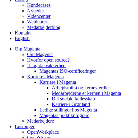
Kundecases
Nyheder
Videncenter
Webinarer
Medarbejderblog
Kontakt
English
Om Magenta
Om Magenta
Hvorfor open source?
It- og datasikkerhed
Magentas ISO-certificeringer
Karriere i Magenta
Karriere i Magenta
Arbejdsmiljø og kerneværdier
Medarbejderne er kernen i Magenta
Det sociale fællesskab
Karriere i Grønland
Ledige stillinger hos Magenta​
Magentas praktikprogram
Medarbejdere
Løsninger
OpenWorkplace
OpenStream