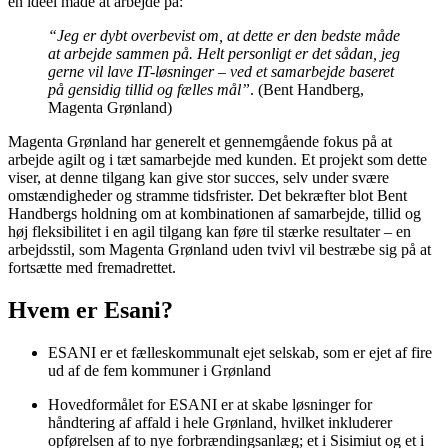
en ideel måde at arbejde på:
“Jeg er dybt overbevist om, at dette er den bedste måde
at arbejde sammen på. Helt personligt er det sådan, jeg
gerne vil lave IT-løsninger – ved et samarbejde baseret
på gensidig tillid og fælles mål”
. (Bent Handberg,
Magenta Grønland)
Magenta Grønland har generelt et gennemgående fokus på at
arbejde agilt og i tæt samarbejde med kunden. Et projekt som dette
viser, at denne tilgang kan give stor succes, selv under svære
omstændigheder og stramme tidsfrister. Det bekræfter blot Bent
Handbergs holdning om at kombinationen af samarbejde, tillid og
høj fleksibilitet i en agil tilgang kan føre til stærke resultater – en
arbejdsstil, som Magenta Grønland uden tvivl vil bestræbe sig på at
fortsætte med fremadrettet.
Hvem er Esani?
ESANI er et fælleskommunalt ejet selskab, som er ejet af fire
ud af de fem kommuner i Grønland
Hovedformålet for ESANI er at skabe løsninger for
håndtering af affald i hele Grønland, hvilket inkluderer
opførelsen af to nye forbrændingsanlæg; et i Sisimiut og et i