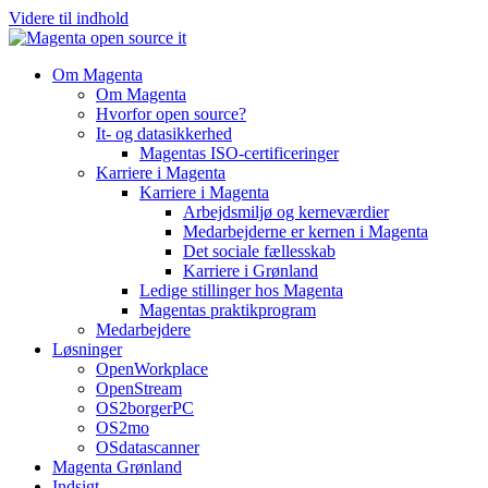
Videre til indhold
Om Magenta
Om Magenta
Hvorfor open source?
It- og datasikkerhed
Magentas ISO-certificeringer
Karriere i Magenta
Karriere i Magenta
Arbejdsmiljø og kerneværdier
Medarbejderne er kernen i Magenta
Det sociale fællesskab
Karriere i Grønland
Ledige stillinger hos Magenta​
Magentas praktikprogram
Medarbejdere
Løsninger
OpenWorkplace
OpenStream
OS2borgerPC
OS2mo
OSdatascanner
Magenta Grønland
Indsigt