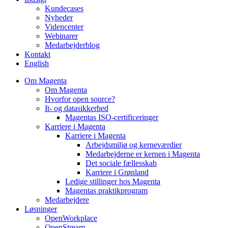
Kundecases
Nyheder
Videncenter
Webinarer
Medarbejderblog
Kontakt
English
Om Magenta
Om Magenta
Hvorfor open source?
It- og datasikkerhed
Magentas ISO-certificeringer
Karriere i Magenta
Karriere i Magenta
Arbejdsmiljø og kerneværdier
Medarbejderne er kernen i Magenta
Det sociale fællesskab
Karriere i Grønland
Ledige stillinger hos Magenta​
Magentas praktikprogram
Medarbejdere
Løsninger
OpenWorkplace
OpenStream