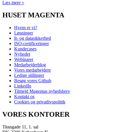
Læs mere »
HUSET MAGENTA
Hvem er vi?
Løsninger
It- og datasikkerhed
ISO-certificeringer
Kundecases
Nyheder
Webinarer
Medarbejderblog
Vores medarbejdere
Ledige stillinger
Besøg vores Github
LinkedIn
Tilmeld Magentas nyhedsbrev
Kontakt os
Cookies og privatlivspolitik
VORES KONTORER
Titangade 11, 1. sal