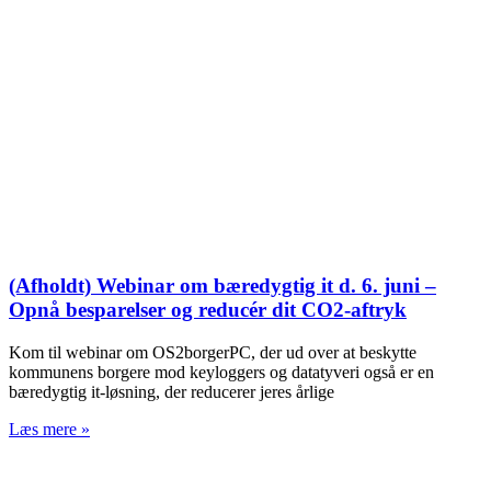
(Afholdt) Webinar om bæredygtig it d. 6. juni –
Opnå besparelser og reducér dit CO2-aftryk
Kom til webinar om OS2borgerPC, der ud over at beskytte
kommunens borgere mod keyloggers og datatyveri også er en
bæredygtig it-løsning, der reducerer jeres årlige
Læs mere »