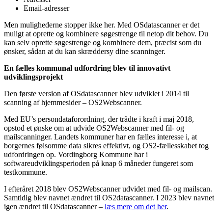
Email-adresser
Men mulighederne stopper ikke her. Med OSdatascanner er det
muligt at oprette og kombinere søgestrenge til netop dit behov. Du
kan selv oprette søgestrenge og kombinere dem, præcist som du
ønsker, sådan at du kan skræddersy dine scanninger.
En fælles kommunal udfordring
blev til innovativt
udviklingsprojekt
Den første version af OSdatascanner blev udviklet i 2014 til
scanning af hjemmesider – OS2Webscanner.
Med EU’s persondataforordning, der trådte i kraft i maj 2018,
opstod et ønske om at udvide OS2Webscanner med fil- og
mailscanninger. Landets kommuner har en fælles interesse i, at
borgernes følsomme data sikres effektivt, og OS2-fællesskabet tog
udfordringen op. Vordingborg Kommune har i
softwareudviklingsperioden på knap 6 måneder fungeret som
testkommune.
I efteråret 2018 blev OS2Webscanner udvidet med fil- og mailscan.
Samtidig blev navnet ændret til OS2datascanner. I 2023 blev navnet
igen ændret til OSdatascanner –
læs mere om det her
.