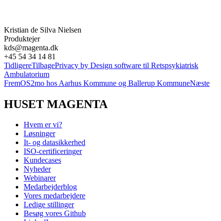
Kristian de Silva Nielsen
Produktejer
kds@magenta.dk
+45 54 34 14 81
Tidligere
Tilbage
Privacy by Design software til Retspsykiatrisk
Ambulatorium
Frem
OS2mo hos Aarhus Kommune og Ballerup Kommune
Næste
HUSET MAGENTA
Hvem er vi?
Løsninger
It- og datasikkerhed
ISO-certificeringer
Kundecases
Nyheder
Webinarer
Medarbejderblog
Vores medarbejdere
Ledige stillinger
Besøg vores Github