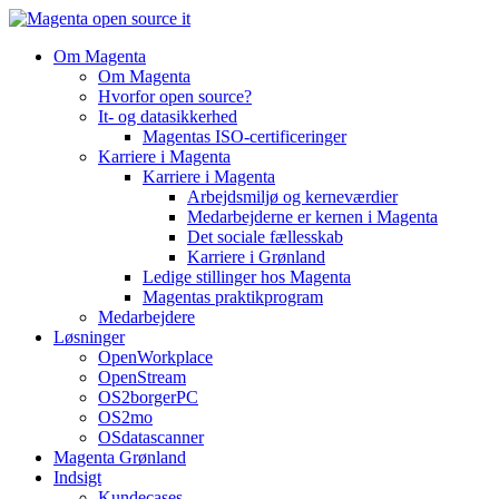
Videre
til
Om Magenta
indhold
Om Magenta
Hvorfor open source?
It- og datasikkerhed
Magentas ISO-certificeringer
Karriere i Magenta
Karriere i Magenta
Arbejdsmiljø og kerneværdier
Medarbejderne er kernen i Magenta
Det sociale fællesskab
Karriere i Grønland
Ledige stillinger hos Magenta​
Magentas praktikprogram
Medarbejdere
Løsninger
OpenWorkplace
OpenStream
OS2borgerPC
OS2mo
OSdatascanner
Magenta Grønland
Indsigt
Kundecases