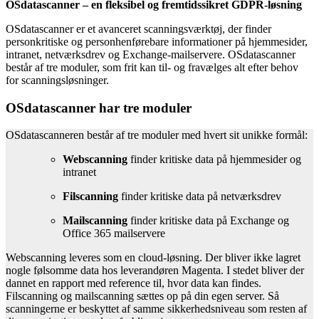
OSdatascanner – en fleksibel og fremtidssikret GDPR-løsning
OSdatascanner er et avanceret scanningsværktøj, der finder
personkritiske og personhenførebare informationer på hjemmesider,
intranet, netværksdrev og Exchange-mailservere. OSdatascanner
består af tre moduler, som frit kan til- og fravælges alt efter behov
for scanningsløsninger.
OSdatascanner har tre moduler
OSdatascanneren består af tre moduler med hvert sit unikke formål:
Webscanning
finder kritiske data på hjemmesider og
intranet
Filscanning
finder kritiske data på netværksdrev
Mailscanning
finder kritiske data på Exchange og
Office 365 mailservere
Webscanning leveres som en cloud-løsning. Der bliver ikke lagret
nogle følsomme data hos leverandøren Magenta. I stedet bliver der
dannet en rapport med reference til, hvor data kan findes.
Filscanning og mailscanning sættes op på din egen server. Så
scanningerne er beskyttet af samme sikkerhedsniveau som resten af