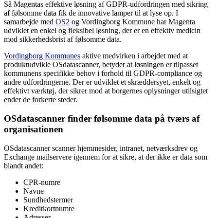
Så Magentas effektive løsning af GDPR-udfordringen med sikring
af følsomme data fik de innovative lamper til at lyse op. I
samarbejde med
OS2
og Vordingborg Kommune har Magenta
udviklet en enkel og fleksibel løsning, der er en effektiv medicin
mod sikkerhedsbrist af følsomme data.
Vordingborg Kommunes
aktive medvirken i arbejdet med at
produktudvikle OSdatascanner, betyder at løsningen er tilpasset
kommunens specifikke behov i forhold til GDPR-compliance og
andre udfordringerne. Der er udviklet et skræddersyet, enkelt og
effektivt værktøj, der sikrer mod at borgernes oplysninger utilsigtet
ender de forkerte steder.
OSdatascanner finder følsomme data på tværs af
organisationen
OSdatascanner scanner hjemmesider, intranet, netværksdrev og
Exchange mailservere igennem for at sikre, at der ikke er data som
blandt andet:
CPR-numre
Navne
Sundhedstermer
Kreditkortnumre
Adresser