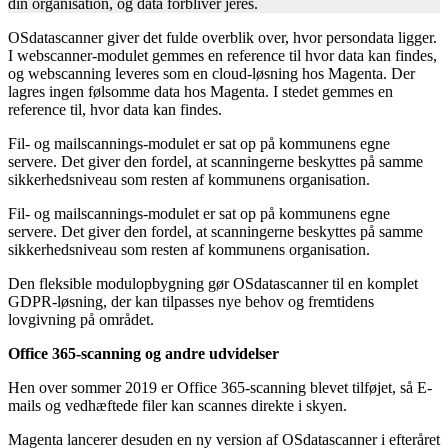
din organisation, og data forbliver jeres.
OSdatascanner giver det fulde overblik over, hvor persondata ligger.
I webscanner-modulet gemmes en reference til hvor data kan findes,
og webscanning leveres som en cloud-løsning hos Magenta. Der
lagres ingen følsomme data hos Magenta. I stedet gemmes en
reference til, hvor data kan findes.
Fil- og mailscannings-modulet er sat op på kommunens egne
servere. Det giver den fordel, at scanningerne beskyttes på samme
sikkerhedsniveau som resten af kommunens organisation.
Fil- og mailscannings-modulet er sat op på kommunens egne
servere. Det giver den fordel, at scanningerne beskyttes på samme
sikkerhedsniveau som resten af kommunens organisation.
Den fleksible modulopbygning gør OSdatascanner til en komplet
GDPR-løsning, der kan tilpasses nye behov og fremtidens
lovgivning på området.
Office 365-scanning og andre udvidelser
Hen over sommer 2019 er Office 365-scanning blevet tilføjet, så E-
mails og vedhæftede filer kan scannes direkte i skyen.
Magenta lancerer desuden en ny version af OSdatascanner i efteråret