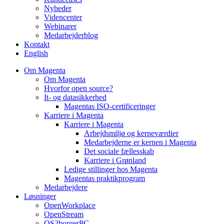
Nyheder
Videncenter
Webinarer
Medarbejderblog
Kontakt
English
Om Magenta
Om Magenta
Hvorfor open source?
It- og datasikkerhed
Magentas ISO-certificeringer
Karriere i Magenta
Karriere i Magenta
Arbejdsmiljø og kerneværdier
Medarbejderne er kernen i Magenta
Det sociale fællesskab
Karriere i Grønland
Ledige stillinger hos Magenta​
Magentas praktikprogram
Medarbejdere
Løsninger
OpenWorkplace
OpenStream
OS2borgerPC